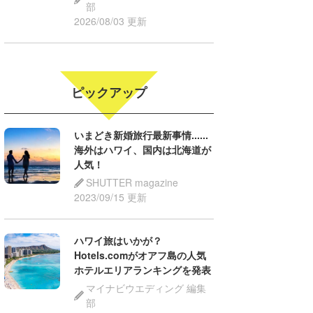
部
2026/08/03 更新
ピックアップ
いまどき新婚旅行最新事情......
海外はハワイ、国内は北海道が
人気！
SHUTTER magazine
2023/09/15 更新
ハワイ旅はいかが？
Hotels.comがオアフ島の人気
ホテルエリアランキングを発表
マイナビウエディング 編集
部