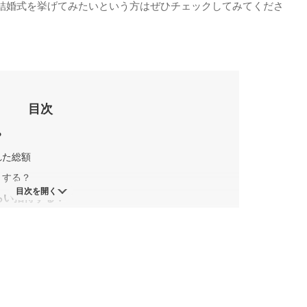
結婚式を挙げてみたいという方はぜひチェックしてみてくださ
目次
？
れた総額
うする？
目次を開く
らい招待する？