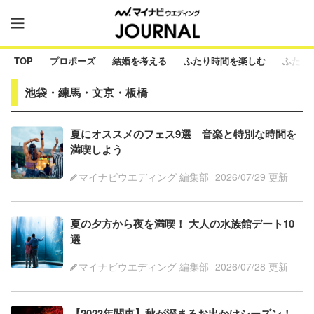
TOP
プロポーズ
結婚を考える
ふたり時間を楽しむ
ふたり
池袋・練馬・文京・板橋
夏にオススメのフェス9選 音楽と特別な時間を
満喫しよう
マイナビウエディング 編集部
2026/07/29 更新
夏の夕方から夜を満喫！ 大人の水族館デート10
選
マイナビウエディング 編集部
2026/07/28 更新
【2023年関東】秋が深まるお出かけシーズン！