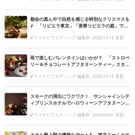
都会の真ん中で自然を感じる特別なクリスマスを
♪ 「リビエラ東京」「茶寮リビエラの庭」で和
モダンな限定メニューを堪能
マイナビウエディング 編集部
2022/12/18 更新
苺で楽しむバレンタインはいかが？ 「ストロベ
リー＆チョコレートアフタヌーンティー」スター
ト
マイナビウエディング 編集部
2022/12/10 更新
スモークの演出にワクワク！ サンシャインシテ
ィプリンスホテルでハロウィーンアフタヌーンテ
ィー開催
マイナビウエディング 編集部
2022/09/01 更新
ホテル最上階で優雅なデートを。東京ドームホテ