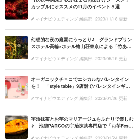
カップルにオススメの11月のイベント５選
マイナビウエディング 編集部
2023/11/18 更新
幻想的な夜の庭園にうっとり♪ グランドプリン
スホテル高輪×ホテル椿山荘東京による「竹あか
り演出」がスタート
マイナビウエディング 編集部
2023/05/15 更新
オーガニックチョコでエシカルなバレンタイン
を！ 「style table」9店舗でバレンタインギフ
トフェア開催
マイナビウエディング 編集部
2023/01/26 更新
宇治抹茶とお芋のマリアージュをふたりで楽しむ
♪ 池袋PARCOの宇治抹茶専門店で「お芋Fes」
開催
マイナビウエディング 編集部
2023/01/24 更新