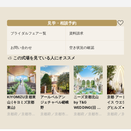
見学・相談予約
ブライダルフェア一覧
資料請求
お問い合わせ
空き状況の確認
この式場を見ている人にオススメ
KIYOMIZU京都東
アールベルアン
ニーズ京都北山
京都 アートグ
山 (キヨミズ京都
ジェチャペル嵯峨
by T&G
イス ウエディ
東山)
野
WEDDING(旧 北
グヒルズ ●ベスト
山迎賓館 京都)
ブライダル グ
京都府／京都市・
京都府／京都市・
京都府／京都市・
京都府／京都
ループ
周辺
周辺
周辺
周辺