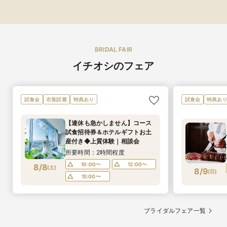
BRIDAL FAIR
イチオシのフェア
試食会
衣装試着
特典あり
試食会
特典あ
【連休も急かしません】コース
試食招待券＆ホテルギフトお土
産付き◆上質体験｜相談会
所要時間：2時間程度
10:00〜
12:00〜
8/8
(
土
)
8/9
(
日
)
15:00〜
ブライダルフェア一覧