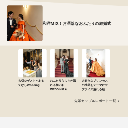
和洋MIX！お洒落なおふたりの結婚式
大切なゲストへおも
おふたりらしさが溢
大好きなプリンセス
てなしWedding
れる和×洋
の世界をテーマにサ
WEDDING★
プライズ溢れる結婚
式
先輩カップルレポート一覧