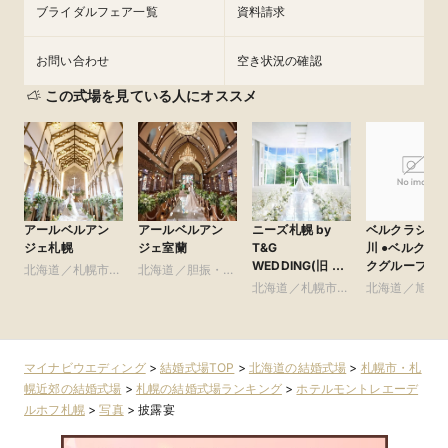
ブライダルフェア一覧
資料請求
お問い合わせ
空き状況の確認
この式場を見ている人にオススメ
アールベルアン
アールベルアン
ニーズ札幌 by
ベルクラシッ
ジェ札幌
ジェ室蘭
T&G
川 ●ベルクラシッ
WEDDING(旧 ヒ
クグループ
北海道／札幌市・
北海道／胆振・日
ルサイドクラブ迎
札幌近郊
高・千歳・道央
北海道／札幌市・
北海道／旭川
賓館 札幌)
札幌近郊
良野・道北
マイナビウエディング
>
結婚式場TOP
>
北海道の結婚式場
>
札幌市・札
幌近郊の結婚式場
>
札幌の結婚式場ランキング
>
ホテルモントレエーデ
ルホフ札幌
>
写真
>
披露宴