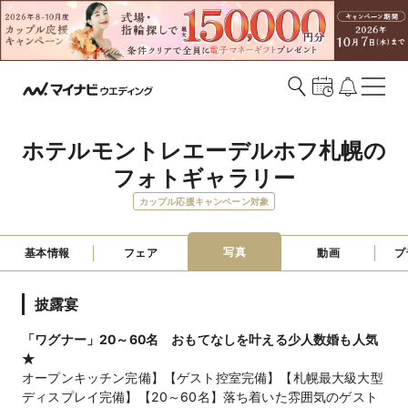
ホテルモントレエーデルホフ札幌の
フォトギャラリー
カップル応援キャンペーン対象
写真
基本情報
フェア
動画
プ
披露宴
「ワグナー」20～60名 おもてなしを叶える少人数婚も人気
★
オープンキッチン完備】【ゲスト控室完備】【札幌最大級大型
ディスプレイ完備】【20～60名】落ち着いた雰囲気のゲスト