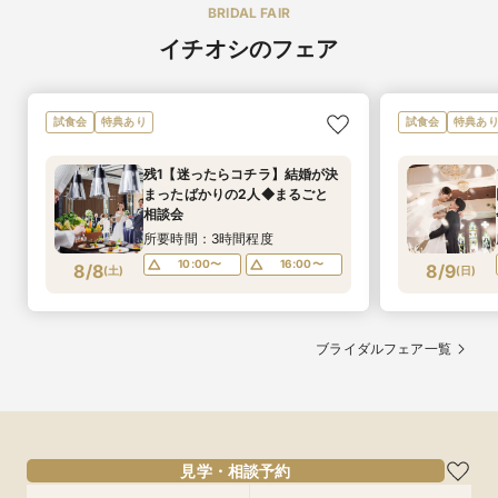
BRIDAL FAIR
イチオシのフェア
試食会
特典あり
試食会
特典あ
残1【迷ったらコチラ】結婚が決
まったばかりの2人◆まるごと
相談会
所要時間：3時間程度
10:00〜
16:00〜
8/8
8/9
(
土
)
(
日
)
ブライダルフェア一覧
見学・相談予約