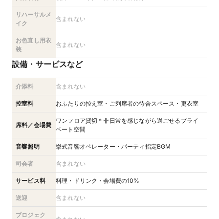
リハーサルメ
含まれない
イク
お色直し用衣
含まれない
装
設備・サービスなど
介添料
含まれない
控室料
おふたりの控え室・ご列席者の待合スペース・更衣室
ワンフロア貸切＊非日常を感じながら過ごせるプライ
席料／会場費
ベート空間
音響照明
挙式音響オペレーター・パーティ指定BGM
司会者
含まれない
サービス料
料理・ドリンク・会場費の10%
送迎
含まれない
プロジェク