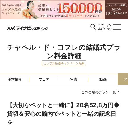
チャペル・ド・コフレの結婚式プラ
ン料金詳細
カップル応援キャンペーン対象
プ
基本情報
フェア
写真
動画
この会場のプラン一覧
【大切なペットと一緒に】20名52,8万円◆
貸切＆安心の館内でペットと一緒の記念日
を