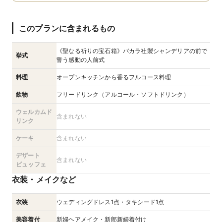
このプランに含まれるもの
《聖なる祈りの宝石箱》バカラ社製シャンデリアの前で
挙式
誓う感動の人前式
料理
オープンキッチンから香るフルコース料理
飲物
フリードリンク（アルコール・ソフトドリンク）
ウェルカムド
含まれない
リンク
ケーキ
含まれない
デザート
含まれない
ビュッフェ
衣装・メイクなど
衣装
ウェディングドレス1点・タキシード1点
美容着付
新婦ヘアメイク・新郎新婦着付け