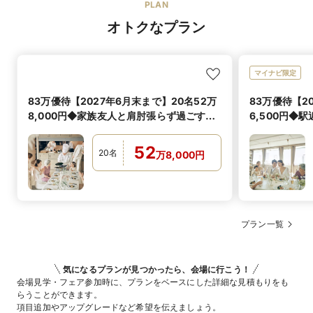
PLAN
オトクなプラン
マイナビ限定
83万優待【2027年6月末まで】20名52万
83万優待【2
8,000円◆家族友人と肩肘張らず過ごす特
6,500円◆
別なひと時
しパーティ
52
20
名
万
8,000
円
プラン一覧
気になるプランが見つかったら、会場に行こう！
会場見学・フェア参加時に、プランをベースにした詳細な見積もりをも
らうことができます。
項目追加やアップグレードなど希望を伝えましょう。