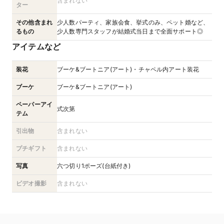
含まれない
ター
その他含まれ
少人数パーティ、家族会食、挙式のみ、ペット婚など、
るもの
少人数専門スタッフが結婚式当日まで全面サポート◎
アイテムなど
装花
ブーケ&ブートニア(アート)・チャペル内アート装花
ブーケ
ブーケ&ブートニア(アート)
ペーパーアイ
式次第
テム
引出物
含まれない
プチギフト
含まれない
写真
六つ切り1ポーズ(台紙付き)
ビデオ撮影
含まれない