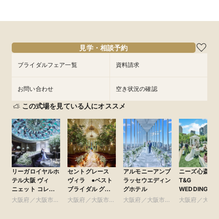
見学・相談予約
ブライダルフェア一覧
資料請求
お問い合わせ
空き状況の確認
この式場を見ている人にオススメ
リーガロイヤルホ
セントグレース
アルモニーアンブ
ニーズ心斎橋 b
テル大阪 ヴィ
ヴィラ ●ベスト
ラッセウエディン
T&G
ニェット コレク
ブライダル グ
グホテル
WEDDING(旧
ション
ループ
ルモニーアン
大阪府／大阪市北
大阪府／大阪市南
大阪府／大阪市北
大阪府／大阪
ラッセイット
部・北摂・京阪
部・東大阪
部・北摂・京阪
部・東大阪
ス)