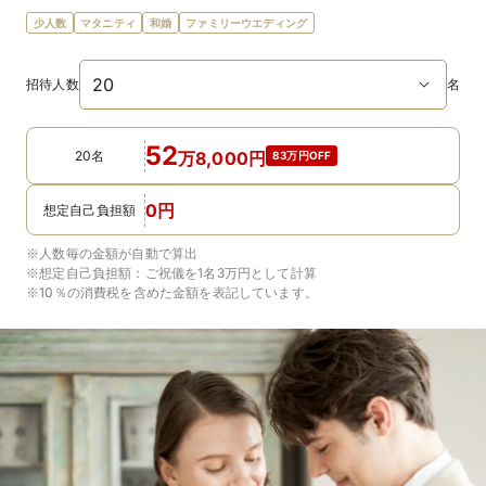
少人数
マタニティ
和婚
ファミリーウエディング
招待人数
名
52
20名
万
8,000
円
83万円OFF
0
円
想定自己負担額
※人数毎の金額が自動で算出
※想定自己負担額：
ご祝儀を1名3万円
として計算
※10％の消費税を含めた金額を表記しています。