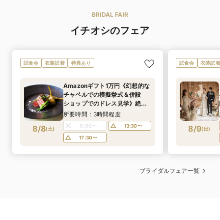
BRIDAL FAIR
イチオシのフェア
試食会
衣装試着
特典あり
試食会
衣装試
Amazonギフト1万円《幻想的な
チャペルでの模擬挙式＆併設
ショップでのドレス見学》絶品*
国産牛含む5品試食＆マイナビ限
所要時間：3時間程度
定！結婚式が賢く叶う160万特
9:00〜
13:30〜
8/8
8/9
(
土
)
(
日
)
典
17:30〜
ブライダルフェア一覧