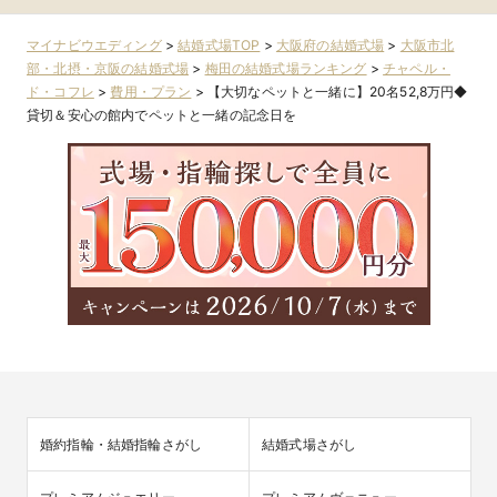
マイナビウエディング
>
結婚式場TOP
>
大阪府の結婚式場
>
大阪市北
部・北摂・京阪の結婚式場
>
梅田の結婚式場ランキング
>
チャペル・
ド・コフレ
>
費用・プラン
>
【大切なペットと一緒に】20名52,8万円◆
貸切＆安心の館内でペットと一緒の記念日を
婚約指輪・結婚指輪さがし
結婚式場さがし