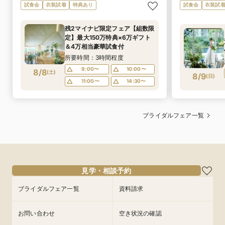
試食会
衣装試着
特典あり
試食会
衣装試
残2マイナビ限定フェア【組数限
定】最大150万特典×6万ギフト
＆4万相当豪華試食付
所要時間：3時間程度
9:00〜
10:00〜
8/8
(
土
)
8/9
(
日
)
11:00〜
14:30〜
ブライダルフェア一覧
見学・相談予約
ブライダルフェア一覧
資料請求
お問い合わせ
空き状況の確認