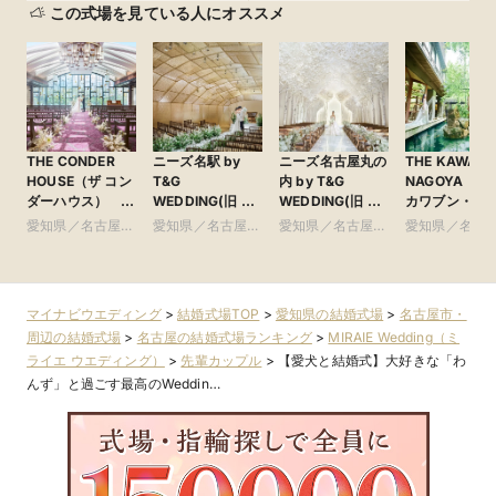
この式場を見ている人にオススメ
THE CONDER
ニーズ名駅 by
ニーズ名古屋丸の
THE KAWAB
HOUSE（ザ コン
T&G
内 by T&G
NAGOYA（ザ
ダーハウス）
WEDDING(旧 イ
WEDDING(旧 ト
カワブン・ナ
●Plan・Do・See
ンフィニート 名
リフォーリア
ヤ） ●Plan・
愛知県／名古屋
愛知県／名古屋
愛知県／名古屋
愛知県／名古
グループ
古屋)
NAGOYA)
Do・Seeグル
市・周辺
市・周辺
市・周辺
市・周辺
プ
マイナビウエディング
>
結婚式場TOP
>
愛知県の結婚式場
>
名古屋市・
周辺の結婚式場
>
名古屋の結婚式場ランキング
>
MIRAIE Wedding（ミ
ライエ ウエディング）
>
先輩カップル
>
【愛犬と結婚式】大好きな「わ
んず」と過ごす最高のWeddin…