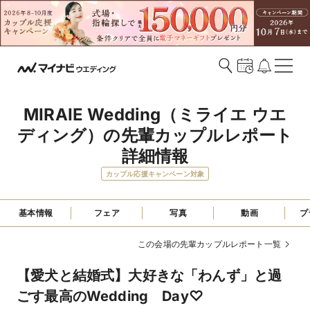
MIRAIE Wedding（ミライエ ウエ
ディング）の先輩カップルレポート
詳細情報
カップル応援キャンペーン対象
基本情報
フェア
写真
動画
プ
この会場の先輩カップルレポート一覧
【愛犬と結婚式】大好きな「わんず」と過
ごす最高のWedding Day♡