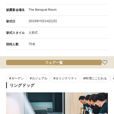
The Banquet Room
披露宴会場名
2025年11月24日(月)
挙式日
人前式
挙式スタイル
70名
招待人数
フェア一覧
#
ガーデン
#
カジュアル
#
オリジナリティ
#
料理にこだわる
リングドッグ