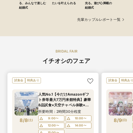
る、みんなで楽しむ
たいを叶えられる
光る。遊び心満載の
結婚式
結婚式
先輩カップルレポート一覧
BRIDAL FAIR
イチオシのフェア
試食会
特典あり
試食会
特典あ
人気No.1【今だけAmazonギフ
ト券等最大7万円来館特典】豪華
8品試食×天空チャペル体験×最
大160万円優待付きフェア
所要時間：2時間30分程度
9:00〜
10:00〜
8/8
8/9
(
土
)
(
日
)
12:00〜
14:00〜
15:00〜