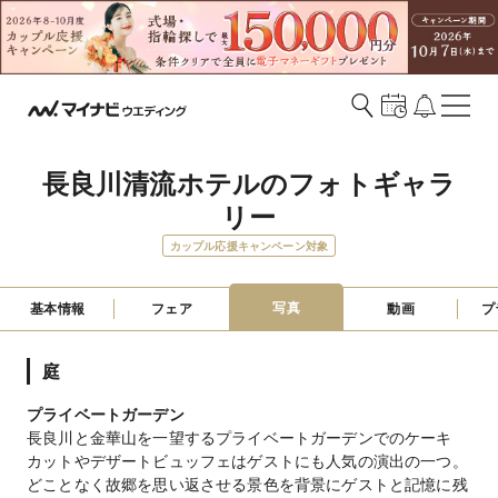
長良川清流ホテルのフォトギャラ
リー
カップル応援キャンペーン対象
写真
基本情報
フェア
動画
プ
庭
プライベートガーデン
長良川と金華山を一望するプライベートガーデンでのケーキ
カットやデザートビュッフェはゲストにも人気の演出の一つ。
どことなく故郷を思い返させる景色を背景にゲストと記憶に残