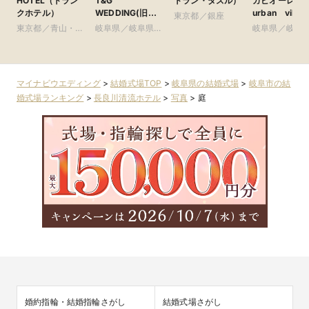
HOTEL（トラン
T&G
トラン・ダズル）
ガピオーレ）-
クホテル）
WEDDING(旧
urban vill
東京都／銀座
アーフェリーク迎
wedding-
東京都／青山・表
岐阜県／岐阜県全
岐阜県／岐阜
賓館 岐阜)
参道・渋谷・原宿
域
域
マイナビウエディング
>
結婚式場TOP
>
岐阜県の結婚式場
>
岐阜市の結
婚式場ランキング
>
長良川清流ホテル
>
写真
>
庭
婚約指輪・結婚指輪さがし
結婚式場さがし