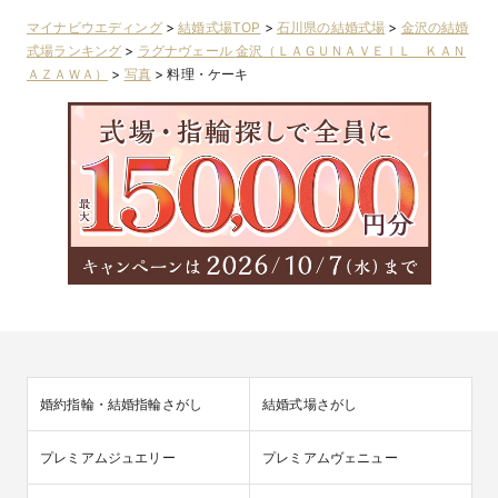
マイナビウエディング
>
結婚式場TOP
>
石川県の結婚式場
>
金沢の結婚
式場ランキング
>
ラグナヴェール 金沢（ＬＡＧＵＮＡＶＥＩＬ ＫＡＮ
ＡＺＡＷＡ）
>
写真
>
料理・ケーキ
婚約指輪・結婚指輪さがし
結婚式場さがし
プレミアムジュエリー
プレミアムヴェニュー