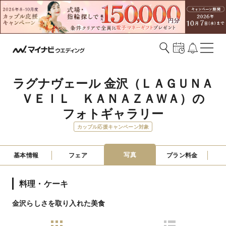
ラグナヴェール 金沢（ＬＡＧＵＮＡ
ＶＥＩＬ　ＫＡＮＡＺＡＷＡ）の
フォトギャラリー
カップル応援キャンペーン対象
写真
基本情報
フェア
プラン料金
料理・ケーキ
金沢らしさを取り入れた美食