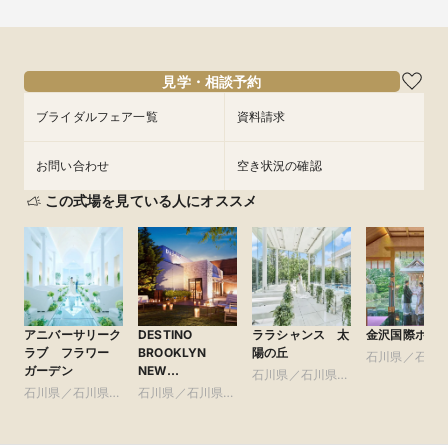
見学・相談予約
ブライダルフェア一覧
資料請求
お問い合わせ
空き状況の確認
この式場を見ている人にオススメ
アニバーサリーク
DESTINO
ララシャンス 太
金沢国際ホテ
ラブ フラワー
BROOKLYN
陽の丘
石川県／石川
ガーデン
NEW
石川県／石川県全
域
YORK（ディス
石川県／石川県全
石川県／石川県全
域
ティーノ ブルッ
域
域
クリン ニュー
ヨーク）