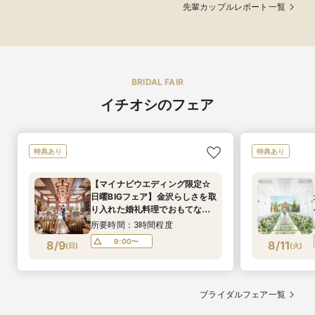
先輩カップルレポート一覧
BRIDAL FAIR
イチオシのフェア
特典あり
特典あり
【マイナビウエディング限定☆
日曜BIGフェア】金沢らしさを取
り入れた婚礼料理でおもてなし×
贅沢貸切*邸宅見学*マイナビ限
所要時間：3時間程度
定特典150万円優待
9:00〜
8/9
8/11
(
日
)
(
火
)
ブライダルフェア一覧