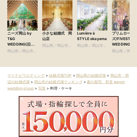
ニーズ岡山 by
小さな結婚式 岡
Lumière à
プリムロー
T&G
山店
STYLE okayama
ズ/FIVESTAR
WEDDING(旧
WEDDING
岡山県／岡山市・
岡山県／岡山市・
アーヴェリール迎
岡山県／岡山市・
周辺
周辺
岡山県／岡山
賓館 岡山)
周辺
周辺
マイナビウエディング
>
結婚式場TOP
>
岡山県の結婚式場
>
岡山市・周
辺の結婚式場
>
岡山市の結婚式場ランキング
>
森の邸宅 彩音 ●anon
wedding group
>
写真
>
料理・ケーキ