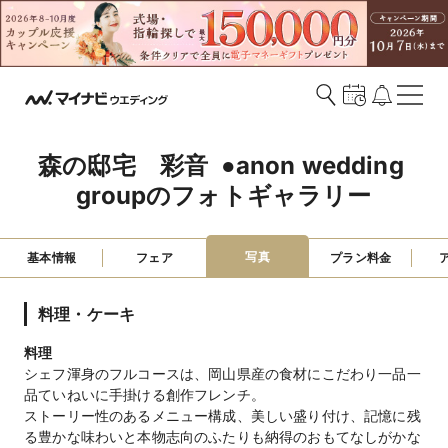
森の邸宅　彩音  ●anon wedding 
groupのフォトギャラリー
写真
基本情報
フェア
プラン料金
料理・ケーキ
料理
シェフ渾身のフルコースは、岡山県産の食材にこだわり一品一
品ていねいに手掛ける創作フレンチ。
ストーリー性のあるメニュー構成、美しい盛り付け、記憶に残
る豊かな味わいと本物志向のふたりも納得のおもてなしがかな