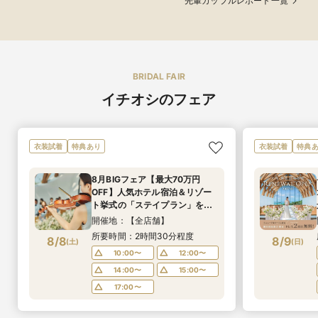
先輩カップルレポート一覧
BRIDAL FAIR
イチオシのフェア
衣装試着
特典あり
衣装試着
特典
8月BIGフェア【最大70万円
OFF】人気ホテル宿泊＆リゾー
ト挙式の「ステイプラン」をご
案内
開催地：【全店舗】
所要時間：2時間30分程度
8/8
8/9
(
土
)
(
日
)
10:00〜
12:00〜
14:00〜
15:00〜
17:00〜