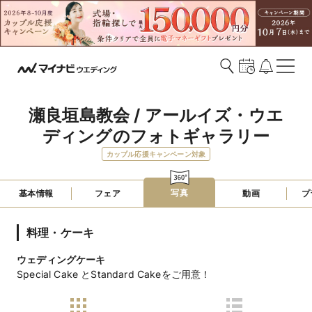
瀬良垣島教会 / アールイズ・ウエ
ディングのフォトギャラリー
カップル応援キャンペーン対象
写真
基本情報
フェア
動画
プ
料理・ケーキ
ウェディングケーキ
Special Cake とStandard Cakeをご用意！