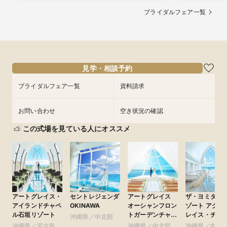
ブライダルフェア一覧
見学・相談予約
ブライダルフェア一覧
資料請求
お問い合わせ
空き状況の確認
この式場を見ている人にオススメ
アートグレイス・
セントレジェンダ
アートグレイス
ザ・ヨミタン
アイランドチャペ
OKINAWA
オーシャンフロン
ゾート アクア
ル石垣リゾート
トガーデンチャペ
レイス・チャ
沖縄県／中北部
ル 沖縄 ●ベスト
/ ワタベウェ
沖縄県／宮古島・
沖縄県／中北部
沖縄県／中北