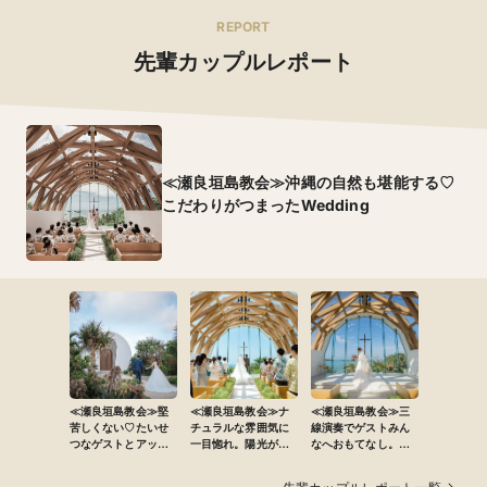
REPORT
先輩カップルレポート
≪瀬良垣島教会≫沖縄の自然も堪能する♡
こだわりがつまったWedding
≪瀬良垣島教会≫堅
≪瀬良垣島教会≫ナ
≪瀬良垣島教会≫三
苦しくない♡たいせ
チュラルな雰囲気に
線演奏でゲストみん
つなゲストとアット
一目惚れ。陽光が包
なへおもてなし。沖
ホームに過ごす
み込むウエディング
縄らしい演出も楽し
Wedding
む結婚式