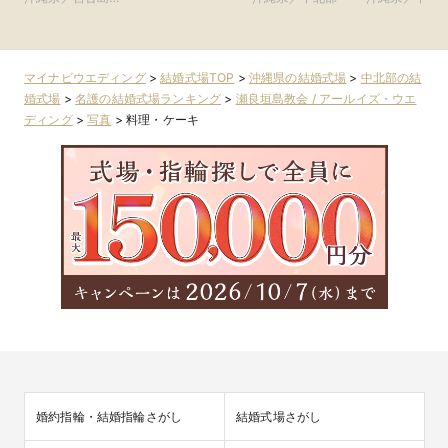
ブライダルリゾー
ング
石垣島・その他エ
ト
リア
マイナビウエディング
>
結婚式場TOP
>
沖縄県の結婚式場
>
中北部の結
婚式場
>
名護の結婚式場ランキング
>
瀬良垣島教会 / アールイズ・ウエ
ディング
>
写真
>
料理・ケーキ
婚約指輪・結婚指輪さがし
結婚式場さがし