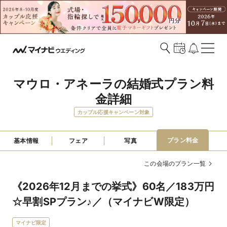
マウロ・アネーラの結婚式プラン料
金詳細
カップル応援キャンペーン対象
プラン料金
基本情報
フェア
写真
この会場のプラン一覧
《2026年12月までの挙式》60名／183万円
☆早割SPプラン♪／（マイナビW限定）
マイナビ限定