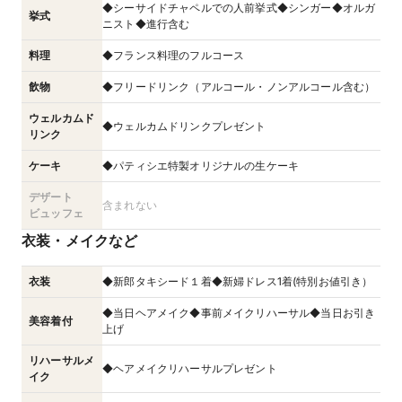
◆シーサイドチャペルでの人前挙式◆シンガー◆オルガ
挙式
ニスト◆進行含む
料理
◆フランス料理のフルコース
飲物
◆フリードリンク（アルコール・ノンアルコール含む）
ウェルカムド
◆ウェルカムドリンクプレゼント
リンク
ケーキ
◆パティシエ特製オリジナルの生ケーキ
デザート
含まれない
ビュッフェ
衣装・メイクなど
衣装
◆新郎タキシード１着◆新婦ドレス1着(特別お値引き）
◆当日ヘアメイク◆事前メイクリハーサル◆当日お引き
美容着付
上げ
リハーサルメ
◆ヘアメイクリハーサルプレゼント
イク