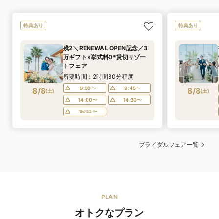
特典あり
特典あり
残2＼RENEWAL OPEN記念／3
万ギフト×挙式料0*貸切リゾー
トフェア
所要時間：2時間30分程度
9:30〜
9:45〜
8/8
8/8
(
土
)
(
土
)
14:00〜
14:30〜
15:00〜
ブライダルフェア一覧
PLAN
オトクなプラン