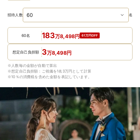
招待人数
名
183
60名
万
8,498
円
61万円OFF
3
想定自己負担額
万
8,498
円
※人数毎の金額が自動で算出
※想定自己負担額：
ご祝儀を1名3万円
として計算
※10％の消費税を含めた金額を表記しています。