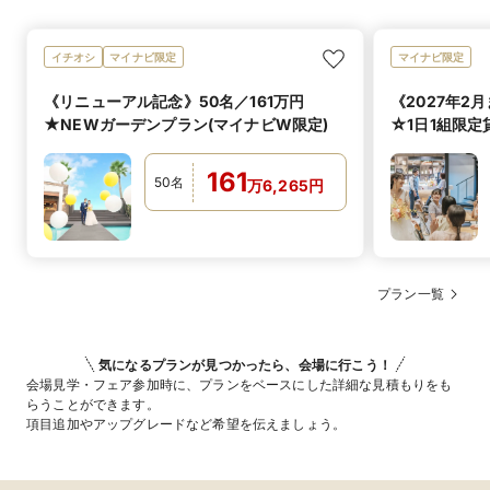
イチオシ
マイナビ限定
マイナビ限定
《リニューアル記念》50名／161万円
《2027年2
★NEWガーデンプラン(マイナビW限定)
☆1日1組限
限定）
161
50
名
万
6,265
円
プラン一覧
気になるプランが見つかったら、会場に行こう！
会場見学・フェア参加時に、プランをベースにした詳細な見積もりをも
らうことができます。
項目追加やアップグレードなど希望を伝えましょう。