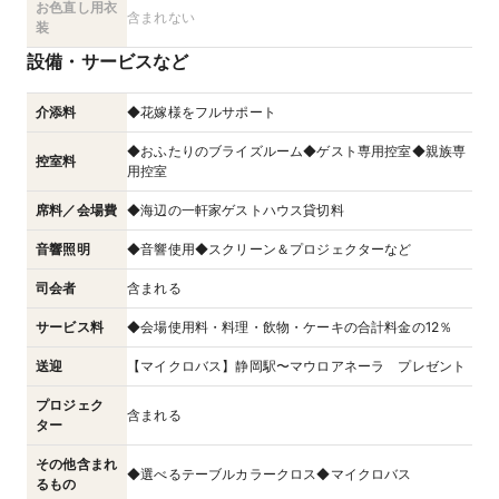
お色直し用衣
含まれない
装
設備・サービスなど
介添料
◆花嫁様をフルサポート
◆おふたりのブライズルーム◆ゲスト専用控室◆親族専
控室料
用控室
席料／会場費
◆海辺の一軒家ゲストハウス貸切料
音響照明
◆音響使用◆スクリーン＆プロジェクターなど
司会者
含まれる
サービス料
◆会場使用料・料理・飲物・ケーキの合計料金の12％
送迎
【マイクロバス】静岡駅〜マウロアネーラ プレゼント
プロジェク
含まれる
ター
その他含まれ
◆選べるテーブルカラークロス◆マイクロバス
るもの