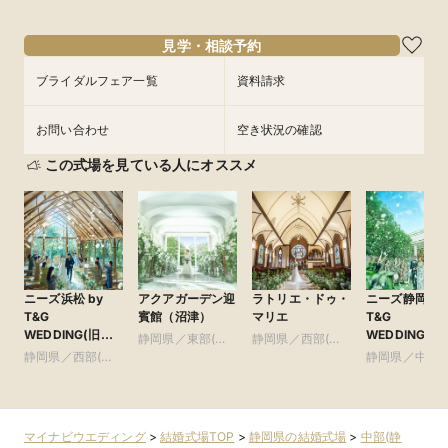
見学・相談予約
ブライダルフェア一覧
資料請求
お問い合わせ
空き状況の確認
この式場を見ている人にオススメ
ニーズ浜松 by
アクアガーデン迎
ラトリエ・ドゥ・
ニーズ静岡 by
T&G
賓館（沼津）
マリエ
T&G
WEDDING(旧
WEDDING(旧
静岡県／東部(富
静岡県／西部(浜
アーセンティア迎
アーセンティ
静岡県／西部(浜
士・沼津・御殿
松・磐田・掛川)
静岡県／中部(
賓館 浜松)
賓館 静岡)
松・磐田・掛川)
場)
岡・藤枝・焼津
マイナビウエディング
>
結婚式場TOP
>
静岡県の結婚式場
>
中部(静