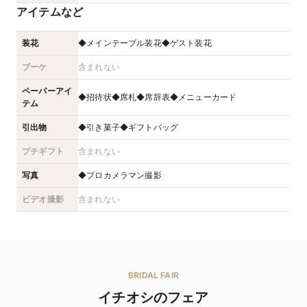
アイテムなど
装花
◆メインテーブル装花◆ゲスト装花
ブーケ
含まれない
ペーパーアイ
◆招待状◆席札◆席辞表◆メニューカード
テム
引出物
◆引き菓子◆ギフトバッグ
プチギフト
含まれない
写真
◆プロカメラマン撮影
ビデオ撮影
含まれない
BRIDAL FAIR
イチオシのフェア