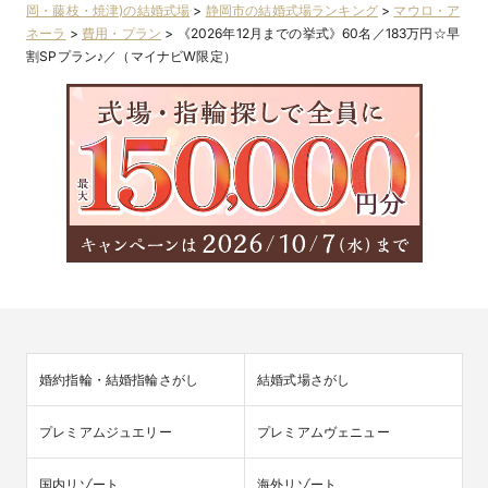
岡・藤枝・焼津)の結婚式場
>
静岡市の結婚式場ランキング
>
マウロ・ア
ネーラ
>
費用・プラン
>
《2026年12月までの挙式》60名／183万円☆早
割SPプラン♪／（マイナビW限定）
婚約指輪・結婚指輪さがし
結婚式場さがし
プレミアムジュエリー
プレミアムヴェニュー
国内リゾート
海外リゾート