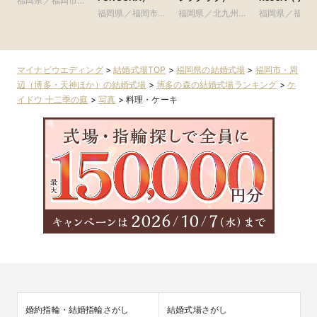
福岡県／福岡市・
イガンズ.スパ
周辺（博多・天神
福岡県／福岡市・
福岡県／北九州
福岡県／福岡
リゾート）
ほか）
周辺（博多・天神
市・周辺（小倉ほ
周辺（博多・
ほか）
か）
ほか）
マイナビウエディング
>
結婚式場TOP
>
福岡県の結婚式場
>
福岡市・周
辺（博多・天神ほか）の結婚式場
>
博多の森の結婚式場ランキング
>
ケ
イドウ 十二季の庭
>
写真
>
料理・ケーキ
婚約指輪・結婚指輪さがし
結婚式場さがし