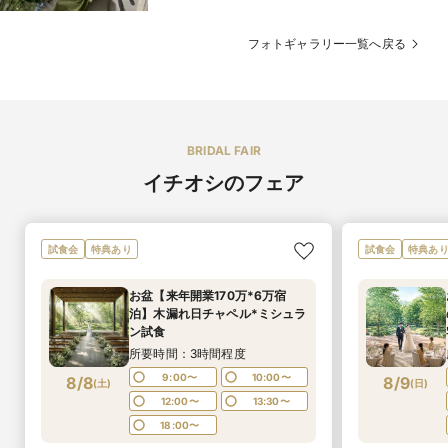
フォトギャラリー一覧へ戻る
BRIDAL FAIR
イチオシのフェア
試食会
特典あり
試食会
特典あ
お盆【来年開業170万*6万宿
泊】木漏れ日チャペル*ミシュラ
ン試食
所要時間：3時間程度
9:00〜
10:00〜
8/8
8/9
(
土
)
(
日
)
12:00〜
13:30〜
18:00〜