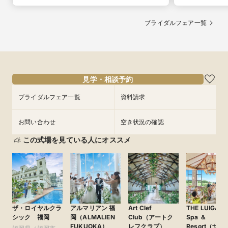
ブライダルフェア一覧
見学・相談予約
ブライダルフェア一覧
資料請求
お問い合わせ
空き状況の確認
この式場を見ている人にオススメ
ザ・ロイヤルクラ
アルマリアン 福
Art Clef
THE LUIGAN
シック 福岡
岡（ALMALIEN
Club（アートク
Spa ＆
FUKUOKA）
レフクラブ）
Resort（ザ・