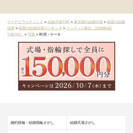
金)
黒・浜松町・世田
比寿・代官山・広
参道・渋谷・原宿
本木・麻布
谷
尾
マイナビウエディング
>
結婚式場TOP
>
東京都の結婚式場
>
銀座の結婚
式場
>
銀座の結婚式場ランキング
>
コンラッド東京 （CONRAD
TOKYO）
>
写真
>
料理・ケーキ
婚約指輪・結婚指輪さがし
結婚式場さがし