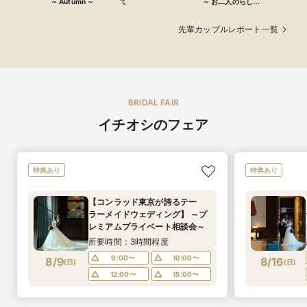
～ Autumn ～
て
～ お二人のらしく
～
先輩カップルレポート一覧
BRIDAL FAIR
イチオシのフェア
特典あり
特典あり
【コンラッド東京が誇るテー
ラーメイドウェディング】 ～プ
レミアムプライベート相談会～
所要時間：3時間程度
9:00〜
10:00〜
8/9
8/16
(
日
)
(
日
)
12:00〜
15:00〜