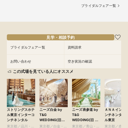
ブライダルフェア一覧
見学・相談予約
ブライダルフェア一覧
資料請求
お問い合わせ
空き状況の確認
この式場を見ている人にオススメ
ストリングスホテ
ニーズ白金 by
ニーズ表参道 by
ＡＮＡインタ
ル東京インターコ
T&G
T&G
ンチネンタル
ンチネンタル
WEDDING(旧
WEDDING(旧 表
ル東京
アーフェリーク白
参道TERRACE)
東京都／品川・目
東京都／白金・恵
東京都／青山・表
東京都／赤坂