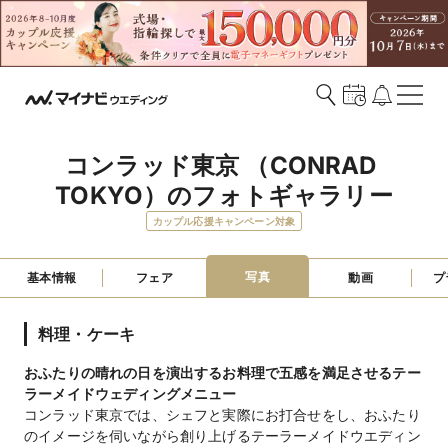
コンラッド東京 （CONRAD 
TOKYO）のフォトギャラリー
カップル応援キャンペーン対象
写真
基本情報
フェア
動画
プ
料理・ケーキ
おふたりの晴れの日を演出するお料理で五感を満足させるテー
ラーメイドウェディングメニュー
コンラッド東京では、シェフと実際にお打合せをし、おふたり
のイメージを伺いながら創り上げるテーラーメイドウエディン