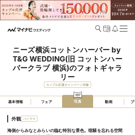
ニーズ横浜コットンハーバー by 
T&G WEDDING(旧 コットンハー
バークラブ 横浜)のフォトギャラ
リー
カップル応援キャンペーン対象
写真
基本情報
フェア
動画
プ
外観
パノラマ
海側からみなとみらいの臨む特別な景色。喧騒を忘れる空間