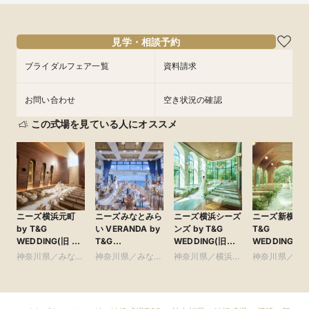
見学・相談予約
ブライダルフェア一覧
資料請求
お問い合わせ
空き状況の確認
この式場を見ている人にオススメ
ニーズ横浜元町
ニーズみなとみら
ニーズ横浜シーズ
ニーズ新横浜 b
by T&G
い VERANDA by
ンズ by T&G
T&G
WEDDING(旧 山
T&G
WEDDING(旧
WEDDING(旧
手迎賓館 横浜)
WEDDING(旧 ベ
ザ・シーズンズ)
クアテラス迎
神奈川県／みなと
神奈川県／みなと
神奈川県／横浜・
神奈川県／横
イサイド迎賓館ベ
新横浜)
みらい・桜木町・
みらい・桜木町・
新横浜・川崎
新横浜・川崎
ランダ)
山手・山下町・関
山手・山下町・関
内
内