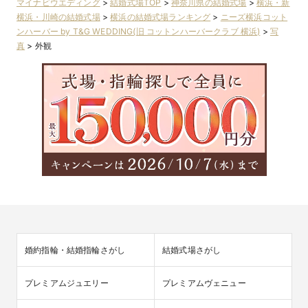
マイナビウエディング
>
結婚式場TOP
>
神奈川県の結婚式場
>
横浜・新
横浜・川崎の結婚式場
>
横浜の結婚式場ランキング
>
ニーズ横浜コット
ンハーバー by T&G WEDDING(旧 コットンハーバークラブ 横浜)
>
写
真
>
外観
婚約指輪・結婚指輪さがし
結婚式場さがし
プレミアムジュエリー
プレミアムヴェニュー