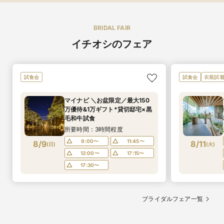
BRIDAL FAIR
イチオシのフェア
試食会
試食会
衣装試
マイナビ ＼お盆限定／最大150
万優待&1万ギフト*貸切邸宅×黒
毛和牛試食
所要時間：3時間程度
9:00〜
11:45〜
8/9
8/11
(
日
)
(
火
)
12:00〜
17:15〜
17:30〜
ブライダルフェア一覧