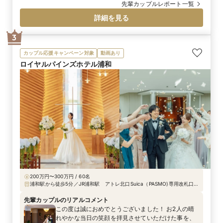
顔と拍手が広がります。おふたりらしさとご家族の
先輩カップルレポート一覧
絆を感じられる、会場全体が優しい空気に包まれた
詳細を見る
特別なワンシーンとなりました。
3
カップル応援キャンペーン対象
動画あり
ロイヤルパインズホテル浦和
200万円〜300万円 / 60名
浦和駅から徒歩5分／JR浦和駅 アトレ北口Suica（PASMO)専用改札口よ
り徒歩5分 *「蔦谷書店」を通り抜けてください JR大宮駅より車で15分
先輩カップルのリアルコメント
この度は誠におめでとうございました！ お2人の晴
れやかな当日の笑顔を拝見させていただけた事を、