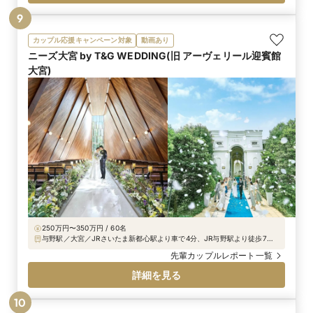
9
カップル応援キャンペーン対象
動画あり
ニーズ大宮 by T&G WEDDING(旧 アーヴェリール迎賓館
大宮)
250万円〜350万円 / 60名
与野駅／大宮／JRさいたま新都心駅より車で4分、JR与野駅より徒歩7分
（産業道路沿い） 披露宴当日は、大宮駅もしくはさいたま新都心駅より無
先輩カップルレポート一覧
料の貸切専属シャトルバスの運行がございます(ご婚礼の状況により運行は
異なります)
詳細を見る
10