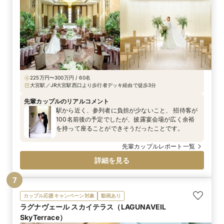
225万円〜300万円 / 60名
大宮駅／JR大宮駅西口より歩行者デッキ経由で徒歩3分
先輩カップルのリアルコメント
駅から近く、参列者に負担が少ないこと、 招待客が
100名前後の予定でしたが、披露宴会場が広く余裕
を持って座ることができそうだったことです。
先輩カップルレポート一覧
詳細を見る
7
カップル応援キャンペーン対象
動画あり
ラグナヴェール スカイテラス（LAGUNAVEIL
SkyTerrace）