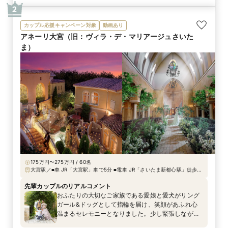
2
カップル応援キャンペーン対象
動画あり
アネーリ大宮（旧：ヴィラ・デ・マリアージュさいた
ま）
175万円〜275万円 / 60名
大宮駅／■車 JR「大宮駅」車で5分 ■電車 JR「さいたま新都心駅」徒歩5
分・JR「与野駅」徒歩3分400m
先輩カップルのリアルコメント
おふたりの大切なご家族である愛娘と愛犬がリング
ガール&ドッグとして指輪を届け、笑顔があふれ心
温まるセレモニーとなりました。少し緊張しながら
も一生懸命歩く姿に、ゲストの皆様からは自然と笑