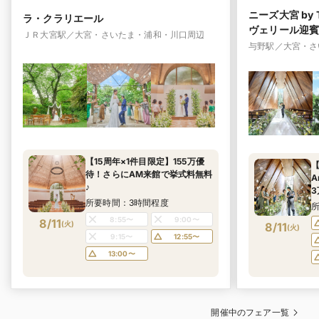
ニーズ大宮 by 
ラ・クラリエール
ヴェリール迎賓
ＪＲ大宮駅／大宮・さいたま・浦和・川口周辺
与野駅／大宮・さ
【15周年×1件目限定】155万優
待！さらにAM来館で挙式料無料
A
♪
所要時間：3時間程度
8:55〜
9:00〜
8/11
(
火
)
8/11
(
火
)
9:15〜
12:55〜
13:00〜
開催中のフェア一覧