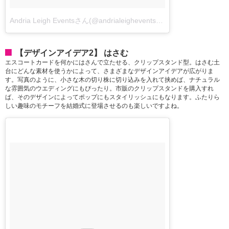
Andria Leigh Eventsさん(@andrialeighevents)が投稿した写真
-
201
【デザインアイデア2】 はさむ
エスコートカードを何かにはさんで立たせる、クリップスタンド型。はさむ土
台にどんな素材を使うかによって、さまざまなデザインアイデアが広がりま
す。写真のように、小さな木の切り株に切り込みを入れて挟めば、ナチュラル
な雰囲気のウエディングにもぴったり。市販のクリップスタンドを購入すれ
ば、そのデザインによってポップにもスタイリッシュにもなります。ふたりら
しい趣味のモチーフを結婚式に登場させるのも楽しいですよね。