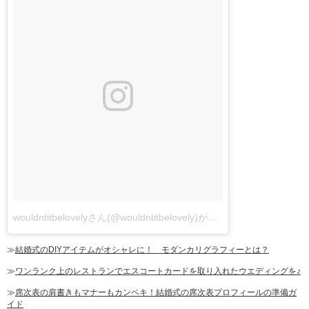
wouldntitbelovelyさん(@wouldntitbelovely)が投稿した写真
-
2016 1
≫
結婚式のDIYアイテムがオシャレに！ モダンカリグラフィーとは？
≫
ワンランク上のレストランでエスコートカードを取り入れたウエディングを♪
≫
席次表の肩書きもマナーもカンペキ！結婚式の席次表プロフィールの準備ガ
イド