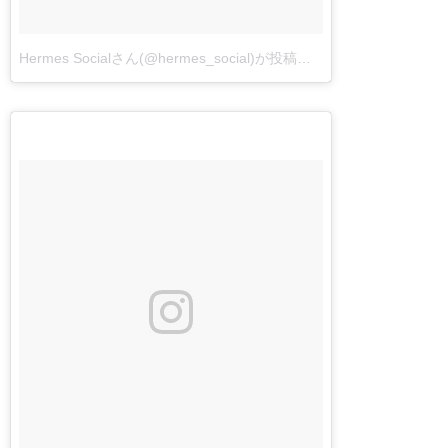
Hermes Socialさん(@hermes_social)が投稿した写真
-
2016 11月 2