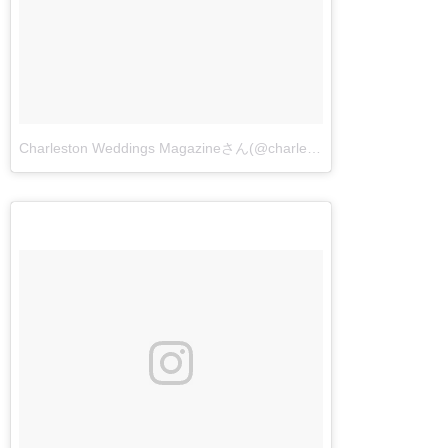
Charleston Weddings Magazineさん(@charlestonweddings)が投稿した写真