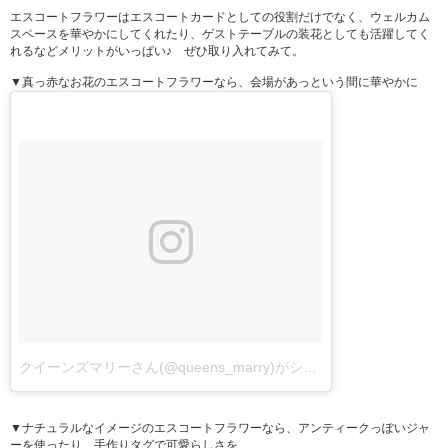
エスコートフラワーはエスコートカードとしての役割だけでなく、ウェルカム
スペースを華やかにしてくれたり、ゲストテーブルの装花としても活躍してく
れるなどメリットがいっぱい♪ ぜひ取り入れてみて。
▼真っ赤なお花のエスコートフラワーなら、会場があっという間に華やかに
クイーンズマリーさん(@queens_marry)がシェアした投稿
-
2017 
▼ナチュラルなイメージのエスコートフラワーなら、アンティークっぽいジャ
ーを使ったり、手作りタグで可愛らしさを