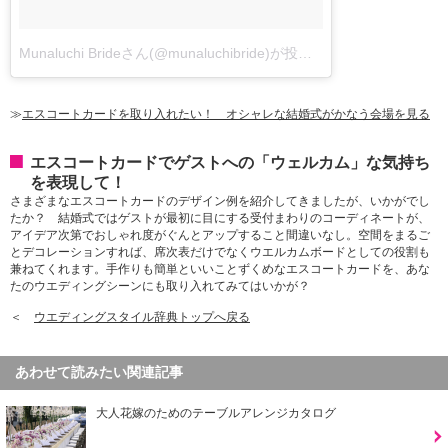
Munaluchi Brideさん(@munaluchibride)が投稿した写真
-
2016 11月
≫
エスコートカードを取り入れたい！ オシャレな結婚式がかなう会場を見る
エスコートカードでゲストへの「ウェルカム」な気持ち
を表現して！
さまざまなエスコートカードのデザイン例を紹介してきましたが、いかがでし
たか？ 結婚式ではゲストが最初に目にする受付まわりのコーディネートが、
アイデア次第でおしゃれ度がぐんとアップすること間違いなし。空間をまるご
とデコレーションすれば、席次表だけでなくウエルカムボードとしての役割も
兼ねてくれます。手作りも簡単といいことずくめなエスコートカードを、あな
たのウエディングシーンにも取り入れてみてはいかが？
＜
ウエディングスタイル辞典トップへ戻る
あわせて読みたい関連記事
大人花嫁のためのテーブルアレンジカタログ