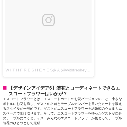
W I T H F R E S H E Y E Sさん(@withfresheyesevents)が投稿した写真
【デザインアイデア6】装花とコーディネートできるエ
スコートフラワーはいかが？
エスコートフラワーとは、エスコートカードのお花バージョンのこと。小さな
ボトルにお花を挿し、ゲストの名前とテーブルナンバーを書いたカードを添え
るスタイルが一般的です。ゲストがエスコートフラワーを結婚式のウェルカム
スペースで受け取ります。そして、エスコートフラワーを持ったゲストが自身
のテーブルにつくと、ゲストみんなのエスコートフラワーが集まってテーブル
装花のひとつとして完成！