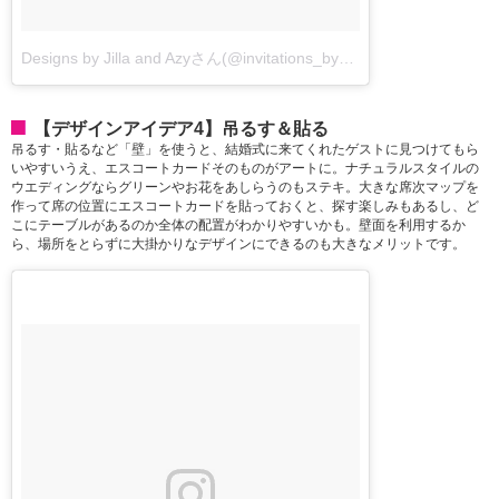
Designs by Jilla and Azyさん(@invitations_by_jilla)が投稿した写真
-
【デザインアイデア4】吊るす＆貼る
吊るす・貼るなど「壁」を使うと、結婚式に来てくれたゲストに見つけてもら
いやすいうえ、エスコートカードそのものがアートに。ナチュラルスタイルの
ウエディングならグリーンやお花をあしらうのもステキ。大きな席次マップを
作って席の位置にエスコートカードを貼っておくと、探す楽しみもあるし、ど
こにテーブルがあるのか全体の配置がわかりやすいかも。壁面を利用するか
ら、場所をとらずに大掛かりなデザインにできるのも大きなメリットです。