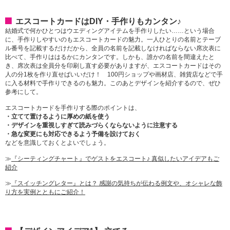
エスコートカードはDIY・手作りもカンタン♪
結婚式で何かひとつはウエディングアイテムを手作りしたい……という場合
に、手作りしやすいのもエスコートカードの魅力。一人ひとりの名前とテーブ
ル番号を記載するだけだから、全員の名前を記載しなければならない席次表に
比べて、手作りははるかにカンタンです。しかも、誰かの名前を間違えたと
き、席次表は全員分を印刷し直す必要がありますが、エスコートカードはその
人の分1枚を作り直せばいいだけ！ 100円ショップや画材店、雑貨店などで手
に入る材料で手作りできるのも魅力。このあとデザインを紹介するので、ぜひ
参考にして。
エスコートカードを手作りする際のポイントは、
・立てて置けるように厚めの紙を使う
・デザインを重視しすぎて読みづらくならないように注意する
・急な変更にも対応できるよう予備を設けておく
などを意識しておくとよいでしょう。
≫
『シーティングチャート』でゲストをエスコート♪ 真似したいアイデアもご
紹介
≫
『スイッチングレター』とは？ 感謝の気持ちが伝わる例文や、オシャレな飾
り方を実例とともにご紹介！