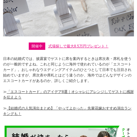
開催中
式場探しで最大8.5万円プレゼント！
日本の結婚式では、披露宴でゲストに席を案内するときは席次表・席札を使う
のが一般的ですよね。これと同じように海外で使われているのが「エスコート
カード」。おしゃれなウエディングアイテムのひとつとして日本でも注目され
始めていますが、席次表や席札とはどう違うのか、海外ではどんなデザインの
エスコートカードがあるのか、詳しくご紹介します。
≫
「エスコートカード」のアイデア8選｜オシャレにアレンジしてゲストに感謝
を伝えよう
≫
【結婚式の人気演出まとめ】「やってよかった」先輩花嫁おすすめ演出ラン
キングも！