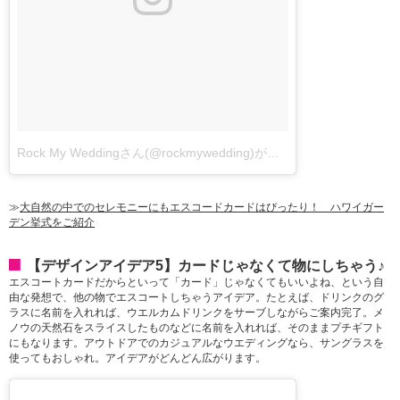
Rock My Weddingさん(@rockmywedding)が投稿した写真
-
2016 1
≫
大自然の中でのセレモニーにもエスコードカードはぴったり！ ハワイガー
デン挙式をご紹介
【デザインアイデア5】カードじゃなくて物にしちゃう♪
エスコートカードだからといって「カード」じゃなくてもいいよね、という自
由な発想で、他の物でエスコートしちゃうアイデア。たとえば、ドリンクのグ
ラスに名前を入れれば、ウエルカムドリンクをサーブしながらご案内完了。メ
ノウの天然石をスライスしたものなどに名前を入れれば、そのままプチギフト
にもなります。アウトドアでのカジュアルなウエディングなら、サングラスを
使ってもおしゃれ。アイデアがどんどん広がります。