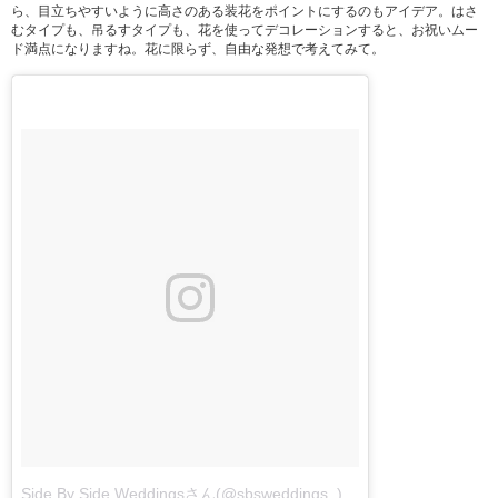
ら、目立ちやすいように高さのある装花をポイントにするのもアイデア。はさ
むタイプも、吊るすタイプも、花を使ってデコレーションすると、お祝いムー
ド満点になりますね。花に限らず、自由な発想で考えてみて。
Side By Side Weddingsさん(@sbsweddings_)が投稿した写真
-
201