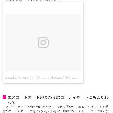
arcadia kokuraさん(@arcadiakokura)がシェアした投稿
-
2016 9月 
エスコートカードのまわりのコーディネートにもこだわ
って
エスコートカードそのものだけでなく、それを置いたり吊るしたりしておく受
付のコーディネートにもこだわりたいもの。結婚式でゲストテーブルに置くな