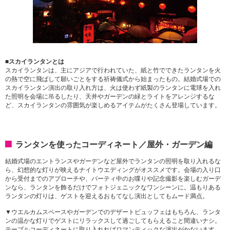
■スカイランタンとは
スカイランタンは、主にアジアで行われていた、紙と竹でできたランタンを火
の熱で空に飛ばして願いごとをする祈祷儀式から始まったもの。結婚式場での
スカイランタン演出の取り入れ方は、火は使わず紙製のランタンに電球を入れ
た照明を会場に吊るしたり、天井やガーデンの緑とライトをアレンジするな
ど、スカイランタンの雰囲気が楽しめるアイテムがたくさん登場しています。
ランタンを使ったコーディネート／屋外・ガーデン編
結婚式場のエントランスやガーデンなど屋外でランタンの照明を取り入れるな
ら、幻想的な灯りが映えるナイトウエディングがオススメです。会場の入り口
から受付までのアプローチや、パーティ中のお喋りや記念撮影を楽しむガーデ
ンなら、ランタンを飾るだけでフォトジェニックなワンシーンに。温もりある
ランタンの灯りは、ゲストを迎えるおもてなし演出としてもムード満点。
▼ウエルカムスペースやガーデンでのデザートビュッフェはもちろん、ランタ
ンの温かな灯りでゲストにリラックスして過ごしてもらえること間違いナシ。
テーブルコーディネートに取り入れればロマンティックな演出がかないます