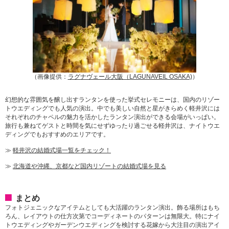
（画像提供：
ラグナヴェール大阪（LAGUNAVEIL OSAKA)
）
幻想的な雰囲気を醸し出すランタンを使った挙式セレモニーは、国内のリゾー
トウエディングでも人気の演出。中でも美しい自然と星がきらめく軽井沢には
それぞれのチャペルの魅力を活かしたランタン演出ができる会場がいっぱい。
旅行も兼ねてゲストと時間を気にせずゆったり過ごせる軽井沢は、ナイトウエ
ディングでもおすすめのエリアです。
≫
軽井沢の結婚式場一覧をチェック！
≫
北海道や沖縄、京都など国内リゾートの結婚式場を見る
まとめ
フォトジェニックなアイテムとしても大活躍のランタン演出。飾る場所はもち
ろん、レイアウトの仕方次第でコーディネートのパターンは無限大。特にナイ
トウエディングやガーデンウエディングを検討する花嫁から大注目の演出アイ