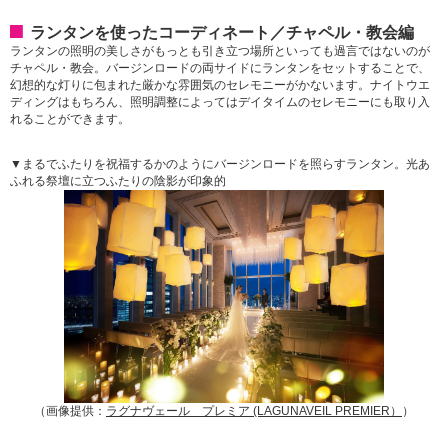
ランタンを使ったコーディネート／チャペル・教会編
ランタンの照明の美しさがもっとも引き立つ場所といっても過言ではないのが
チャペル・教会。バージンロードの両サイドにランタンをセットすることで、
幻想的な灯りに包まれた厳かな雰囲気のセレモニーがかないます。ナイトウエ
ディングはもちろん、照明調整によってはデイタイムのセレモニーにも取り入
れることができます。
▼まるでふたりを祝福するかのようにバージンロードを照らすランタン。光あ
ふれる祭壇に立つふたりの陰影が印象的
（画像提供：
ラグナヴェール プレミア (LAGUNAVEIL PREMIER）
）