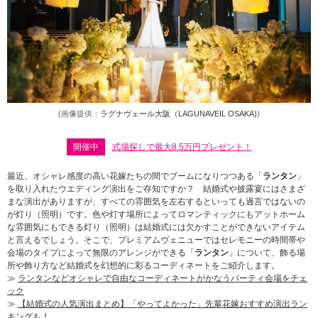
(画像提供：
ラグナヴェール大阪（LAGUNAVEIL OSAKA)
)
開催中
式場探しで最大8.5万円プレゼント！
最近、オシャレ感度の高い花嫁たちの間でブームになりつつある「
ランタン
」
を取り入れたウエディング演出をご存知ですか？ 結婚式や披露宴にはさまざ
まな演出がありますが、すべての雰囲気を左右するといっても過言ではないの
が灯り（照明）です。色や灯す場所によってロマンティックにもアットホーム
な雰囲気にもできる灯り（照明）は結婚式には欠かすことができないアイテム
と言えるでしょう。そこで、プレミアムヴェニューではセレモニーの時間帯や
会場のタイプによって無限のアレンジができる「
ランタン
」について、飾る場
所や飾り方など結婚式を幻想的に彩るコーディネートをご紹介します。
≫
ランタンなどオシャレで自由なコーディネートがかなうパーティ会場をチェ
ック
≫
【結婚式の人気演出まとめ】「やってよかった」先輩花嫁おすすめ演出ラン
キングも！