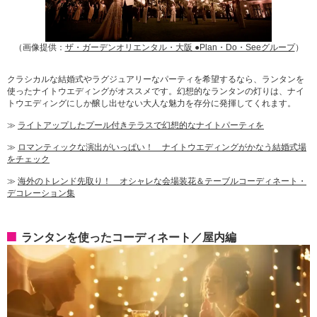
（画像提供：
ザ・ガーデンオリエンタル・大阪 ●Plan・Do・Seeグループ
）
クラシカルな結婚式やラグジュアリーなパーティを希望するなら、ランタンを
使ったナイトウエディングがオススメです。幻想的なランタンの灯りは、ナイ
トウエディングにしか醸し出せない大人な魅力を存分に発揮してくれます。
≫
ライトアップしたプール付きテラスで幻想的なナイトパーティを
≫
ロマンティックな演出がいっぱい！ ナイトウエディングがかなう結婚式場
をチェック
≫
海外のトレンド先取り！ オシャレな会場装花＆テーブルコーディネート・
デコレーション集
ランタンを使ったコーディネート／屋内編