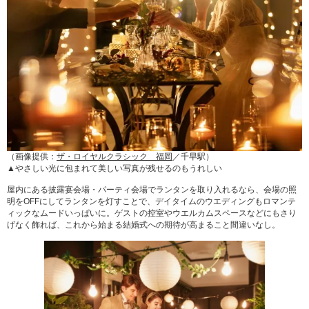
（画像提供：
ザ・ロイヤルクラシック 福岡
／千早駅）
▲やさしい光に包まれて美しい写真が残せるのもうれしい
屋内にある披露宴会場・パーティ会場でランタンを取り入れるなら、会場の照
明をOFFにしてランタンを灯すことで、デイタイムのウエディングもロマンテ
ィックなムードいっぱいに。ゲストの控室やウエルカムスペースなどにもさり
げなく飾れば、これから始まる結婚式への期待が高まること間違いなし。