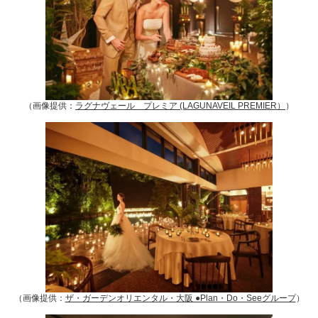
（画像提供：
ラグナヴェール プレミア (LAGUNAVEIL PREMIER）
）
（画像提供：
ザ・ガーデンオリエンタル・大阪 ●Plan・Do・Seeグループ
）