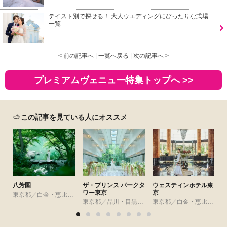
テイスト別で探せる！ 大人ウエディングにぴったりな式場
一覧
< 前の記事へ
|
一覧へ戻る
|
次の記事へ >
プレミアムヴェニュー特集トップへ >>
この記事を見ている人にオススメ
八芳園
ザ・プリンス パークタ
ウェスティンホテル東
ワー東京
京
N
東京都／白金・恵比寿・代官山・広尾
東京都／品川・目黒・浜松町・世田谷
東京都／白金・恵比寿・代官山・広尾