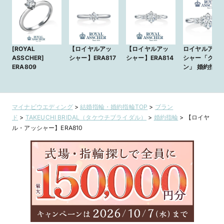
[ROYAL
【ロイヤルアッ
【ロイヤルアッ
ロイヤルアッ
ASSCHER]
シャー】ERA817
シャー】ERA814
シャー「クラ
ERA809
ン」 婚約指輪
ERA814
マイナビウエディング
>
結婚指輪・婚約指輪TOP
>
ブラン
ド
>
TAKEUCHI BRIDAL（タケウチブライダル）
>
婚約指輪
>
【ロイヤ
ル・アッシャー】ERA810