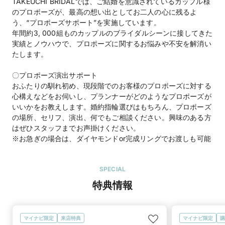
TAKEUCHI BRIDALでは、ご結婚を意識されているカップル様
のプロポーズが、最高の想い出としてお二人の心に残るよ
う、“プロポーズサポート”を実施しています。
年間約3, 000組ものカップルのブライダルシーンに接してきた
実績とノウハウで、プロポーズに関するお悩みや不安を解消い
たします。
〇プロポーズ演出サポート
おふたりの馴れ初め、現段階でのお客様のプロポーズに対する
心構えなどをお伺いし、プランナーがどのようなプロポーズが
いいかをお教えします。婚約指輪選びはもちろん、プロポーズ
の場所、セリフ、演出、何でもご相談ください。興味のある方
はぜひスタッフまでお声掛けください。
※お急ぎの場合は、ダイヤモンドor完成リングでお渡しも可能
SPECIAL
特典情報
マイナビ限定
来店特典
マイナビ限定
購