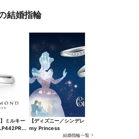
）の結婚指輪
】ミルキー
【ディズニー／シンデレラ】You're
【ディズニ
LP442PR／
my Princess
ド】Secre
結婚指輪一覧