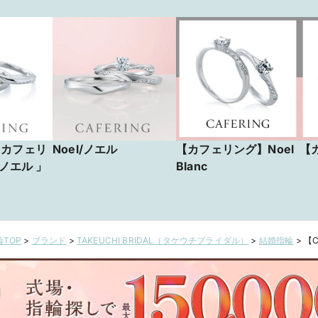
 カフェリ
Noel/ノエル
【カフェリング】Noel
【
 ノエル 」
Blanc
TOP
>
ブランド
>
TAKEUCHI BRIDAL（タケウチブライダル）
>
結婚指輪
>
【C