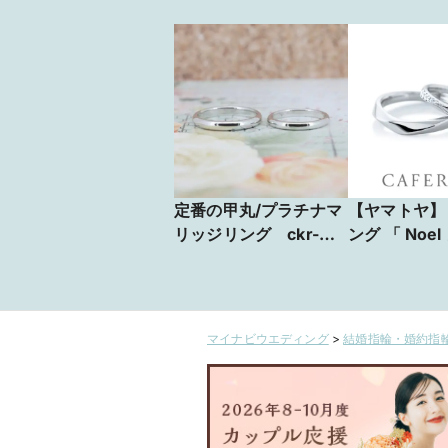
定番の甲丸/プラチナマ
【ヤマトヤ】
リッジリング ckr-
ング 「 Noel
181+182
マイナビウエディング
>
結婚指輪・婚約指輪