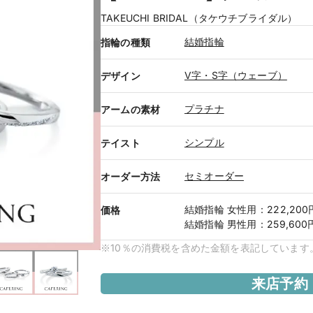
TAKEUCHI BRIDAL（タケウチブライダル）
結婚指輪
指輪の種類
V字・S字（ウェーブ）
デザイン
プラチナ
アームの素材
シンプル
テイスト
セミオーダー
オーダー方法
結婚指輪
女性用
：
222,20
価格
結婚指輪
男性用
：
259,60
※10％の消費税を含めた金額を表記しています
来店予約