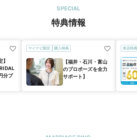
SPECIAL
特典情報
マイナビ限定
購入特典
来店特
定】
【福井・石川・富山
RIDAL
のプロポーズを全力
0円分プ
サポート】