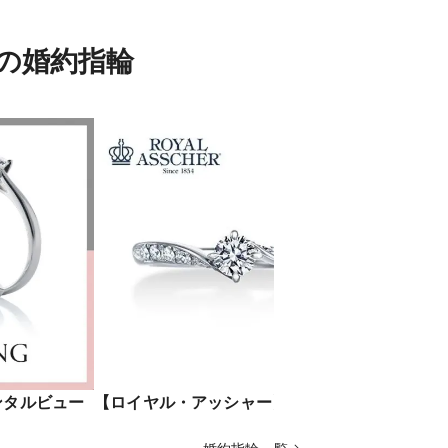
）の婚約指輪
エンタルビュー
【ロイヤル・アッシャー】ERA685
【CAFER