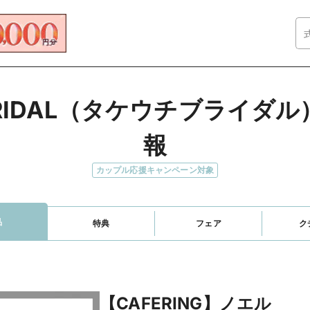
 BRIDAL（タケウチブライ
報
カップル応援キャンペーン対象
品
特典
フェア
ク
【CAFERING】ノエル