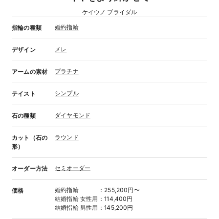
ケイウノ ブライダル
婚約指輪
指輪の種類
メレ
デザイン
プラチナ
アームの素材
シンプル
テイスト
ダイヤモンド
石の種類
ラウンド
カット（石の
形）
セミオーダー
オーダー方法
婚約指輪
：
255,200円〜
価格
結婚指輪
女性用
：
114,400円
結婚指輪
男性用
：
145,200円