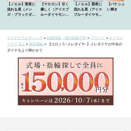
【ノエル】聖夜に
【マカロン】甘く
【ノエル】聖夜に
【パナシュ】
流れる星（メン
優しく（アイスブ
流れる星（アイス
い輝き
ズ・ブラックダイ
ルーダイヤモン
ブルーダイヤモン
ヤモンド）
ド）
ド）
マイナビウエディング
>
結婚指輪・婚約指輪TOP
>
ブランド
>
ケイウノ
ブライダル
>
婚約指輪
>
【コロッラ-メレダイヤ-】メレダイヤが中央の
ダイヤをより輝かせて