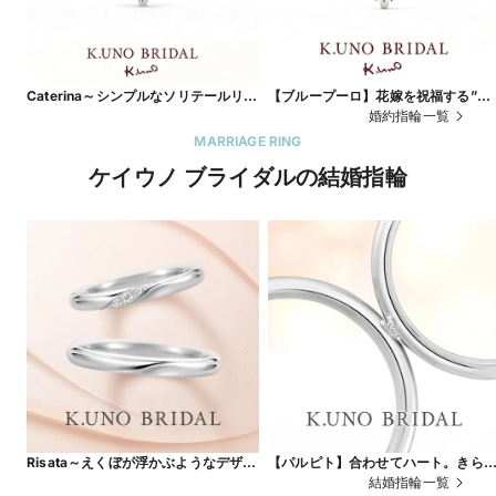
Caterina～シンプルなソリテールリン
【ブループーロ】花嫁を祝福する”サ
グは、飾らない誠実な愛の象徴～
ムシングブルー”の青い輝き
婚約指輪一覧
MARRIAGE RING
ケイウノ ブライダルの結婚指輪
Risata～えくぼが浮かぶようなデザイ
【パルピト】合わせてハート。きら
ンに、笑顔のたえない日々を願って～
くダイヤは愛の輝き
結婚指輪一覧