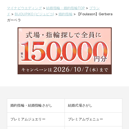
マイナビウエディング
>
結婚指輪・婚約指輪TOP
>
ブラン
ド
>
BIJOUPIKO (ビジュピコ)
>
婚約指輪
>
【Foulason】Gerbera
ガーベラ
婚約指輪・結婚指輪さがし
結婚式場さがし
プレミアムジュエリー
プレミアムヴェニュー