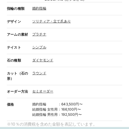
婚約指輪
指輪の種類
ソリティア・立て爪あり
デザイン
プラチナ
アームの素材
シンプル
テイスト
ダイヤモンド
石の種類
ラウンド
カット（石の
形）
セミオーダー
オーダー方法
婚約指輪
：
643,500円〜
価格
結婚指輪
女性用
：
166,100円〜
結婚指輪
男性用
：
192,500円〜
※10％の消費税を含めた金額を表記しています。