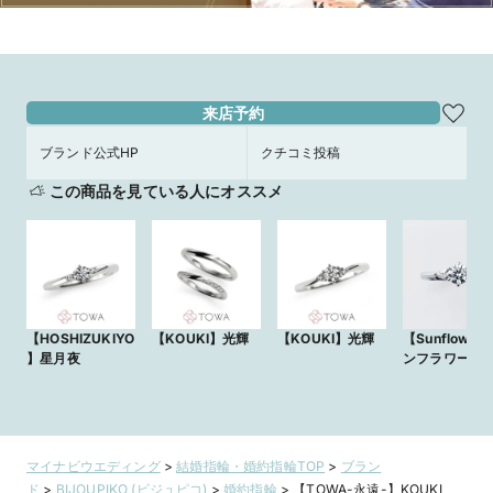
来店予約
ブランド公式HP
クチコミ投稿
この商品を見ている人にオススメ
【HOSHIZUKIYO
【KOUKI】光輝
【KOUKI】光輝
【Sunflower
】星月夜
ンフラワー
マイナビウエディング
>
結婚指輪・婚約指輪TOP
>
ブラン
ド
>
BIJOUPIKO (ビジュピコ)
>
婚約指輪
>
【TOWA-永遠-】KOUKI