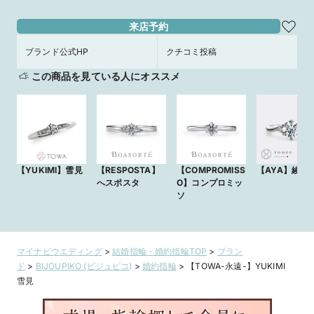
来店予約
ブランド公式HP
クチコミ投稿
この商品を見ている人にオススメ
【YUKIMI】雪見
【RESPOSTA】
【COMPROMISS
【AYA】綾
へスポスタ
O】コンプロミッ
ソ
マイナビウエディング
>
結婚指輪・婚約指輪TOP
>
ブラン
ド
>
BIJOUPIKO (ビジュピコ)
>
婚約指輪
>
【TOWA-永遠-】YUKIMI
雪見