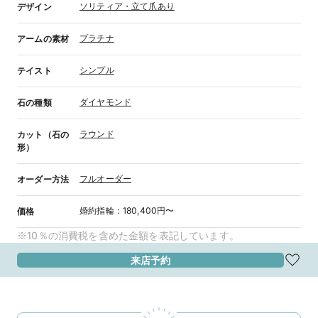
ソリティア・立て爪あり
デザイン
プラチナ
アームの素材
シンプル
テイスト
ダイヤモンド
石の種類
ラウンド
カット（石の
形）
フルオーダー
オーダー方法
婚約指輪
：
180,400円〜
価格
※10％の消費税を含めた金額を表記しています。
来店予約