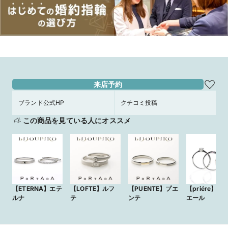
来店予約
ブランド公式HP
クチコミ投稿
この商品を見ている人にオススメ
【ETERNA】エテ
【LOFTE】ルフ
【PUENTE】プエ
【priére】プ
ルナ
テ
ンテ
エール