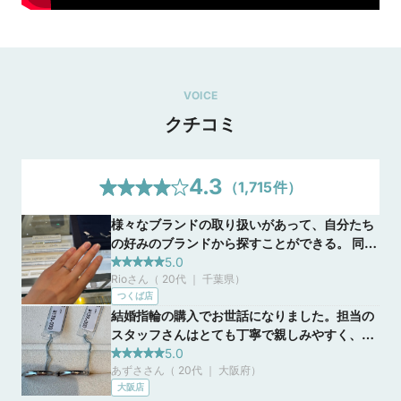
チタンリングが新発売！
2026/7/22
2026年8月1日（土）より、「BONDS(ボンズ)」から初のチタン
リング「Begin」がペアで￥49,500で新発売！

ビジュピコの一部店舗で取り扱いを開始します。

VOICE
●商品をお手に取ってご覧いただける店舗

クチコミ
ビジュピコ 銀座店・ビジュピコ ブライダル上野御徒町本店・ビ
ジュピコ 札幌店・ビジュピコ 弘前店・ビジュピコ 新潟店・ビ
ジュピコ 仙台店・ビジュピコ 福岡店

※取り扱い店舗は今後順次拡大予定です。

4.3
（
1,715
件）
自社工場を持つビジュピコだからこそ、物価高の今でも手に取
様々なブランドの取り扱いがあって、自分たち
りやすい価格を叶えました。

の好みのブランドから探すことができる。 同じ
結婚指輪を価格で諦めない、という選択肢をすべてのカップル
デザインの指輪でもブランドによって着脱のし
5.0
へ。
Rioさん（ 20代 ｜ 千葉県
）
やすさなどを試す事が出来て、とてもよかっ
つくば店
た。 たくさんの指輪を試すことができてよかっ
結婚指輪の購入でお世話になりました。担当の
た。
スタッフさんはとても丁寧で親しみやすく、指
輪選びに関する疑問や不安にも一つひとつ分か
5.0
あずささん（ 20代 ｜ 大阪府
）
りやすく説明してくださいました。こちらの希
大阪店
望をしっかり聞いたうえで提案していただけた