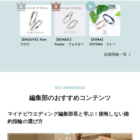
2
3
4
【ENUOVE】flow
【BONDS】
【SORA】
フロウ
Foster フォスター
COTEAU コトー
結婚指輪一覧
RECOMMENDED
編集部のおすすめコンテンツ
マイナビウエディング編集部長と学ぶ！後悔しない婚
お
約指輪の選び方
B