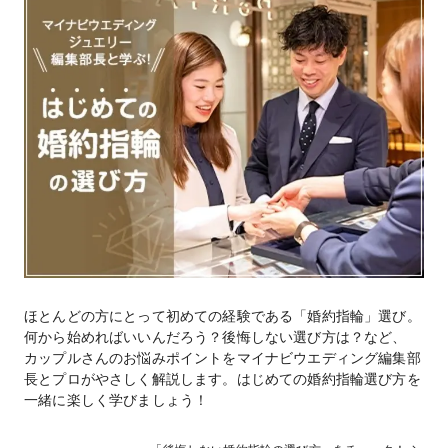
指
ほとんどの方にとって初めての経験である「婚約指輪」選び。
会
何から始めればいいんだろう？後悔しない選び方は？など、
セレ
カップルさんのお悩みポイントをマイナビウエディング編集部
ラ
長とプロがやさしく解説します。はじめての婚約指輪選び方を
ド
一緒に楽しく学びましょう！
つ