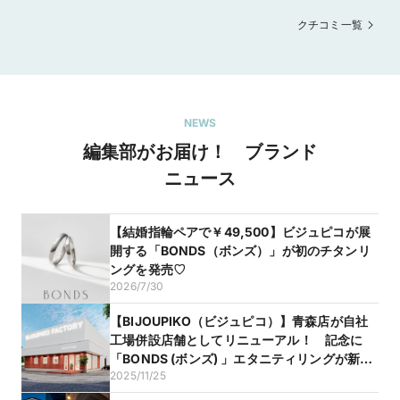
ので、納得してお気に入りの結婚指輪を選ぶこ
クチコミ一覧
とができました。終始気持ちよく対応していた
だき、素敵な思い出になりました。ありがとう
ございました。
NEWS
最大15％OFF！和ブランドTOWAの全ての商品が新価
格になりました
編集部がお届け！ ブランド
2026/6/24
ニュース
物価高騰が続く昨今。

結婚指輪・婚約指輪選びにおいても、価格面で不安を感じる方
が増えているのではないでしょうか。

【結婚指輪ペアで￥49,500】ビジュピコが展
そんな状況でも、より多くのお客様に理想の指輪と出会ってい
開する「BONDS（ボンズ）」が初のチタンリ
ただきたい。

ングを発売♡
その想いから、TOWAではこのたび価格の見直しを実施しまし
た！

2026/7/30
今回の価格見直しにより、TOWAのすべてのリングが新価格に!

【BIJOUPIKO（ビジュピコ）】青森店が自社
従来の価格から最大で15%OFFとなる商品や、ペアで
工場併設店舗としてリニューアル！ 記念に
￥185,900(税込)からお選びいただける結婚指輪もご用意してお
「BONDS (ボンズ) 」エタニティリングが新登
ります。

2025/11/25
場！
デザイン性や品質はそのままに、これまで以上に手に取りやす
い価格で、TOWAのブライダルリングをお選びいただけます。