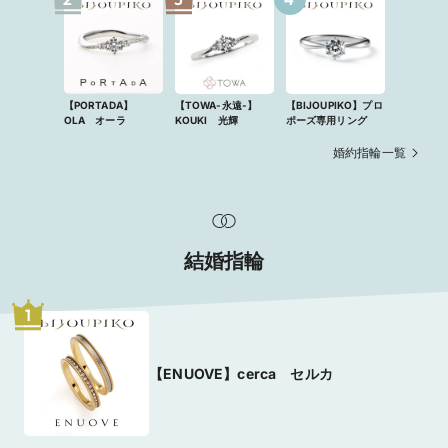
【PORTADA】
【TOWA-永遠-】
【BIJOUPIKO】プロ
OLA オーラ
KOUKI 光輝
ポーズ専用リング
婚約指輪一覧
結婚指輪
1
【ENUOVE】cerca セルカ