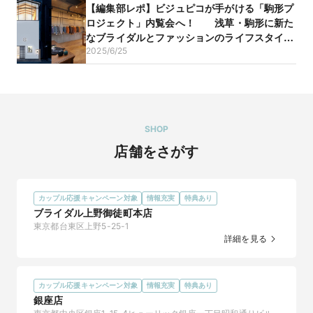
【編集部レポ】ビジュピコが手がける「駒形プ
ロジェクト」内覧会へ！ 浅草・駒形に新た
なブライダルとファッションのライフスタイル
2025/6/25
拠点が誕生
SHOP
店舗をさがす
【BONDS 新作エタニティリング】Evermoreを２万円
カップル応援キャンペーン対象
情報充実
特典あり
引きでご購入できるお得なフェア開催中！
ブライダル上野御徒町本店
東京都台東区上野5-25-1
2026/6/24
詳細を見る
ビジュピコ限定店舗にてEvermoreを含む3本のブライダルリン
グをご成約されたお客様限定で、通常価格￥98,000（税込）の
ところ￥78,000（税込）でお求めいただけます。

ブライダルリングのブランドは問いませんので、お好きな組み
カップル応援キャンペーン対象
情報充実
特典あり
合わせでお楽しみください。

銀座店