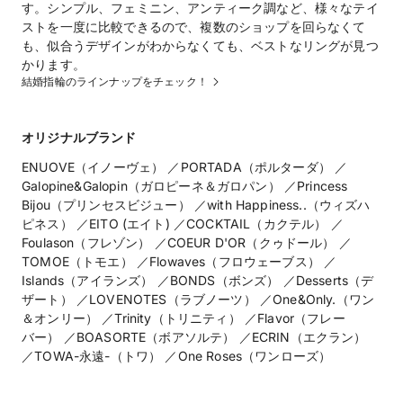
す。シンプル、フェミニン、アンティーク調など、様々なテイ
ストを一度に比較できるので、複数のショップを回らなくて
も、似合うデザインがわからなくても、ベストなリングが見つ
かります。
結婚指輪のラインナップをチェック！
オリジナルブランド
ENUOVE（イノーヴェ） ／PORTADA（ポルターダ） ／
Galopine&Galopin（ガロピーネ＆ガロパン） ／Princess
Bijou（プリンセスビジュー） ／with Happiness..（ウィズハ
ピネス） ／EITO (エイト) ／COCKTAIL（カクテル） ／
Foulason（フレゾン） ／COEUR D'OR（クゥドール） ／
TOMOE（トモエ） ／Flowaves（フロウェーブス） ／
Islands（アイランズ） ／BONDS（ボンズ） ／Desserts（デ
ザート） ／LOVENOTES（ラブノーツ） ／One&Only.（ワン
＆オンリー） ／Trinity（トリニティ） ／Flavor（フレー
バー） ／BOASORTE（ボアソルテ） ／ECRIN（エクラン）
／TOWA-永遠-（トワ） ／One Roses（ワンローズ）