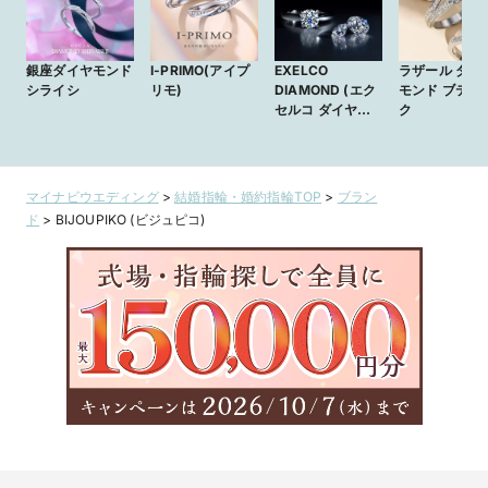
2025年11月11日（火）、ビジュピコ青森店は青森県弘前市に移
転し、約250坪のブライダルジュエリー工場併設店舗としてリ
ニューアルオープンいたしました。

銀座ダイヤモンド
I-PRIMO(アイプ
EXELCO
ラザール ダイ
シライシ
リモ)
DIAMOND (エク
モンド ブティ
◆自社工場だから叶う “高品質 × 適正価格”

セルコ ダイヤモ
ク
ビジュピコのオリジナルブランドのブライダルジュエリーは、
ンド)
結婚指輪・婚約指輪を自社工場で一貫製造。

中間コストを削減することで、ダイヤモンドをはじめとした高
品質なブライダルリングを適正価格で直接お客様へお届けして
マイナビウエディング
>
結婚指輪・婚約指輪TOP
>
ブラン
います。

ド
>
BIJOUPIKO (ビジュピコ)
◆安心のアフターケア体制

ビジュピコオリジナルブランドは、ご購⼊後のサイズ直しや新
品仕上げといったアフターケアも⾃社⼯場で対応。

お客様が⽣涯ともに過ごす⼤切なジュエリーを、末永くご使⽤
いただけるよう、安⼼のサポート体制を整えています。

低価格で、高品質。

ビジュピコのブライダルリングには「全てのカップルに指輪を
諦めて欲しくない」 そんな想いが込められています。

ぜひビジュピコへ足をお運びください。