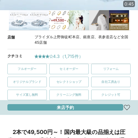
0:45
ブライダル上野御徒町本店、銀座店、表参道店など全国
店舗
45店舗
クチコミ
4.3
（
1,715
件）
フルオーダー
セミオーダー
リフォーム
オリジナルブランド
セレクトショップ
自社工房あり
サイズ直し無料
クリーニング無料
クレジット可
来店予約
2本で49,500円～！国内最大級の品揃えは圧