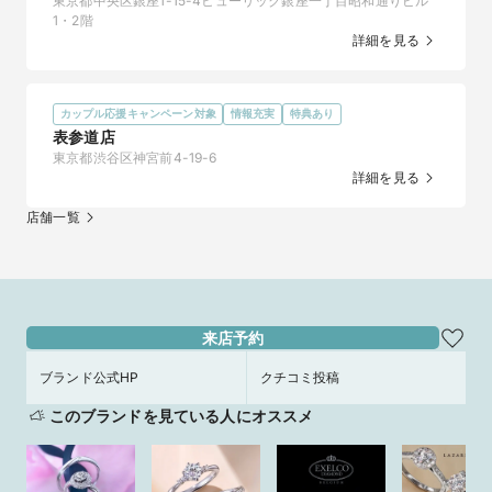
東京都中央区銀座1-15-4ヒューリック銀座一丁目昭和通りビル
※青森店および首都圏・関東エリアの店舗限定でのフェアとな
1・2階
ります。

詳細を見る
※サイズは6～11号で展開しており、有料にて±2号のサイズ直し
も承っております。

※キャンペーンは予告なく変更または終了する場合がございま
す。
カップル応援キャンペーン対象
情報充実
特典あり
表参道店
東京都渋谷区神宮前4-19-6
詳細を見る
店舗一覧
来店予約
ブランド公式HP
クチコミ投稿
このブランドを見ている人にオススメ
ビジュピコ青森店が弘前市へ移転リニューアルオープ
ン！日本最大級のブライダルジュエリー自社工場を併
設した新店舗が誕生！
2025/11/11