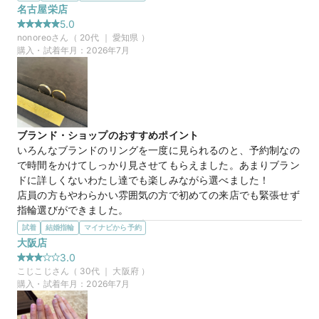
的でした！取扱商品のラインナップも豊富で、たくさんの指輪
名古屋栄店
を見比べられたのが良かったです。自分たちのこだわりに寄り
5.0
添ってくれる最高のお店で、理想の指輪に出会えました。
nonoreo
さん（
20
代 ｜
愛知県
）
購入・試着年月：
2026年7月
30万円
価格帯
マイナビ限定
来店特典
この店舗のおすすめ特典情報
ブランド・ショップのおすすめポイント
WEB来店予約で、マイナビとBIJOUPIKOから ¥16,000分の電子マ
いろんなブランドのリングを一度に見られるのと、予約制なの
ネー＆金券プレゼント！
で時間をかけてしっかり見させてもらえました。あまりブラン
ドに詳しくないわたし達でも楽しみながら選べました！

店員の方もやわらかい雰囲気の方で初めての来店でも緊張せず
指輪選びができました。
選んだ商品を気に入った理由
試着
結婚指輪
マイナビから予約
元々気になっているブランドでしたが付け心地が良く、色味も
大阪店
手に馴染む色味だったところが決め手になり、購入しました！

3.0
試着した写真をみても、やっぱりこれにして良かったと思いま
こじこじ
さん（
30
代 ｜
大阪府
）
す。

購入・試着年月：
2026年7月
届くのがとても楽しみです！
この店舗の良かったところ