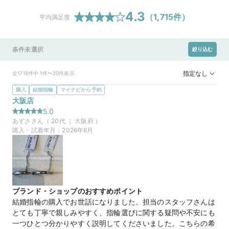
4.3
（
1,715
件）
平均満足度
条件未選択
絞り込む
指定なし
全1715件中 1件〜20件表示
購入
結婚指輪
マイナビから予約
大阪店
5.0
あずさ
さん（
20
代 ｜
大阪府
）
購入・試着年月：
2026年6月
ブランド・ショップのおすすめポイント
結婚指輪の購入でお世話になりました。担当のスタッフさんは
とても丁寧で親しみやすく、指輪選びに関する疑問や不安にも
一つひとつ分かりやすく説明してくださいました。こちらの希