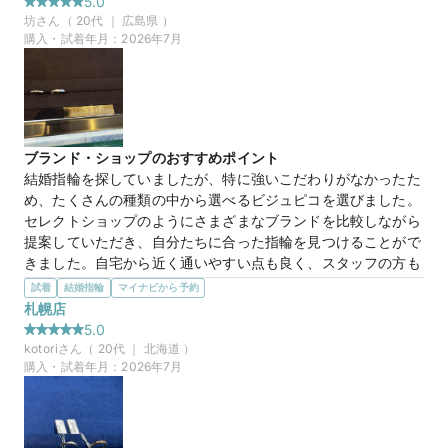
5.0
う。ダイヤモンドも入っていてそれも良かった。太さがある指
坊
さん（
20
代 ｜
広島県
）
輪を求めていたので理想的なイメージを掴むことができてよ
購入・試着年月：
2026年7月
かった。
この店舗の良かったところ
種類豊富な指輪がいっぱいあってよかった。ブランドごとにま
とまっているので自分の好みのブランドのものをたくさんはめ
れる。もし違うブランドで気になったものがあればそれと見比
ブランド・ショップのおすすめポイント
べて検討できる面も他の店舗ではできないことなのでいいと感
結婚指輪を探していましたが、特に強いこだわりがなかったた
じた。
め、たくさんの種類の中から選べるビジュピコを選びました。
セレクトショップのようにさまざまなブランドを比較しながら
【Desserts】Canele カヌレ
商品名
提案していただき、自分たちに合った指輪を見つけることがで
きました。自宅から近く通いやすい点も良く、スタッフの方も
丁寧に対応してくださり満足しています。
試着
結婚指輪
マイナビから予約
選んだ商品を気に入った理由
札幌店
たくさんの種類の中から自分たちにぴったりのデザインを選ぶ
5.0
30万円
価格帯
ことができました。シンプルながらも上品で、長く身に着けら
kotori
さん（
20
代 ｜
北海道
）
れると思ったことが決め手です。着け心地も良く、これから
購入・試着年月：
2026年7月
ずっと大切にしていきたいと思える結婚指輪に出会えました。
マイナビ限定
来店特典
この店舗の良かったところ
この店舗のおすすめ特典情報
スタッフの方がとても親切で、結婚指輪について何もわからな
WEB来店予約で、マイナビとBIJOUPIKOから ¥16,000分の電子マ