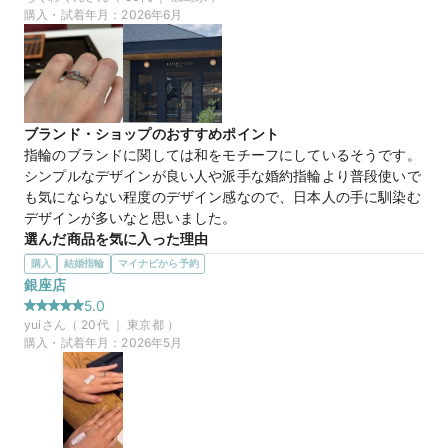
マイナビ限定
来店特典
もう一つは、少し個性的な柄をしていて、唯一無二な感じがし
購入・試着年月：
2026年6月
この店舗のおすすめ特典情報
たのでとても悩みました。
WEB来店予約で、マイナビとBIJOUPIKOから ¥16,000分の電子マ
この店舗の良かったところ
ネー＆金券プレゼント！
店員さんが気に入った指輪の中からトーナメント戦にして最終
的に残ったものを選んでいくといいと教えてくださって、見過
ぎてわからなくなってしまうということがなかった。指輪のつ
ブランド・ショップのおすすめポイント
け外し方のコツも教えてくれたり、外での見え方を実際に外に
指輪のブランドに関しては和をモチーフにしているそうです。

行かせてくれて見せてくれたりととても良かったです。
シンプルなデザインが良い人や派手な婚約指輪より普段使いで
も気にならない程度のデザイン感なので、日本人の手に馴染む
50万円
価格帯
デザインが多いなと思いました。
選んだ商品を気に入った理由
他のブランドさんの指輪も見ましたが、自分的に細さとウェー
購入
結婚指輪
マイナビから予約
マイナビ限定
来店特典
ブの感じ、婚約指輪と合わせて付けた時の結婚指輪のバランス
銀座店
この店舗のおすすめ特典情報
が良かったので第一印象で決めました！

5.0
WEB来店予約で、マイナビとBIJOUPIKOから ¥16,000分の電子マ
男性側の結婚指輪のデザインも彼が他のリングとは少し違うデ
yui
さん（
20
代 ｜
東京都
）
ネー＆金券プレゼント！
ザインがありお互いに気に入ったので即決でした。
購入・試着年月：
2026年5月
この店舗の良かったところ
指輪のことが全く分からない状態でお伺いし、「かなり悩まれ
る方もいらっしゃるのでゆっくりご覧ください」とお声がけい
ただいた上、すごい親身になって相談・提案をしていただき、