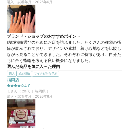
は価格的にとても選べないような高いグレードのものを良心的
購入・試着年月：
2026年6月
な価格帯で選択できます。

ダイヤモンドの品質と大きさを重視したい方には、とてもおす
すめです。
35万円
価格帯
ブランド・ショップのおすすめポイント
結婚指輪選びのためにお店を訪れました。たくさんの種類の指
輪が展示されており、デザインや素材、着け心地などを比較し
マイナビ限定
来店特典
ながら見ることができました。それぞれに特徴があり、自分た
この店舗のおすすめ特典情報
ちに合う指輪を考える良い機会になりました。
WEB来店予約で、マイナビとBIJOUPIKOから ¥16,000分の電子マ
選んだ商品を気に入った理由
ネー＆金券プレゼント！
商品を気に入った理由は、デザインが可愛らしく、普段使いし
購入
婚約指輪
マイナビから予約
やすいシンプルさがあったためです。また、男性用のデザイン
福岡店
には他にはない個性があり、さりげなくおしゃれな点に魅力を
4.0
感じました。二人とも気に入るデザインだったことが決め手に
ミ
さん（
20
代 ｜
福岡県
）
なりました。
購入・試着年月：
2026年6月
20万円
価格帯
マイナビ限定
来店特典