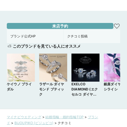
来店予約
ブランド公式HP
クチコミ投稿
このブランドを見ている人にオススメ
ケイウノ ブライ
ラザール ダイヤ
EXELCO
銀座ダイヤモ
ダル
モンド ブティッ
DIAMOND (エク
シライシ
ク
セルコ ダイヤモ
ンド)
マイナビウエディング
>
結婚指輪・婚約指輪TOP
>
ブラン
ド
>
BIJOUPIKO (ビジュピコ)
>
クチコミ