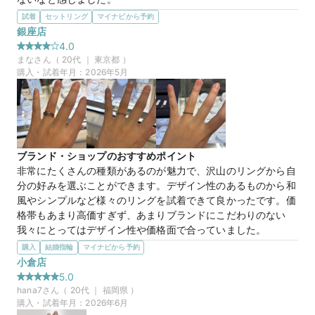
選んだ商品を気に入った理由
試着
セットリング
マイナビから予約
デザインが指にはめた時に一番しっくり来る感じもしたし、す
銀座店
30万円
価格帯
ごく可愛く見えた。また似ているような指輪を何個が持ってき
4.0
て下さりはめてみましたが、一番2人してペアで一致してこれ
まな
さん（
20
代 ｜
東京都
）
がいいという意見になってました。また指輪のブランドが
購入・試着年月：
2026年5月
マイナビ限定
来店特典
TOWAも永遠の愛という意味ですごく素敵だと感じました。
この店舗のおすすめ特典情報
この店舗の良かったところ
WEB来店予約で、マイナビとBIJOUPIKOから ¥16,000分の電子マ
一番いいなと思った指輪から似てる指輪を沢山持ってきて下さ
ネー＆金券プレゼント！
り、色んな指輪を指にはめてみてどう思うかで選ぶことができ
た。また、2人揃って意見が一致して一番しっくりくるものに
ブランド・ショップのおすすめポイント
出会えた。他のところもまだ見る予定ですが、二人ですごく気
非常にたくさんの種類があるのが魅力で、沢山のリングから自
に入っていたので、戻ってきそうな感じがした。
分の好みを選ぶことができます。デザイン性のあるものから和
風やシンプルなど様々のリングを試着できて良かったです。価
【TOWA】蒼蒼 そうそう
商品名
格帯もあまり高価すぎず、あまりブランドにこだわりのない
我々にとってはデザイン性や価格面で合っていました。
選んだ商品を気に入った理由
購入
結婚指輪
マイナビから予約
ダイヤモンドやピンクゴールドが入る点が、デザインとして凄
小倉店
く可愛らしく乙女心をくすぐりました。メンズリングがシンプ
5.0
30万円
価格帯
ルなのも良く、可愛らしいデザインを求めている私とシンプル
hana7
さん（
20
代 ｜
福岡県
）
が良い彼にとってぴったりでした。価格帯もちょうど良かった
購入・試着年月：
2026年6月