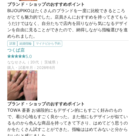
緊張せず決めることができました。

ブランド・ショップのおすすめポイント
ありがとうございました！
BIJOUPIKOはたくさんのブランドを一度に比較できるところ
がとても魅力的でした。店員さんにおすすめを持ってきてもら
【TOWA】蒼蒼 そうそう
商品名
うだけではなく、自分たちで店内を回りながら気になるデザイ
ンを自由に見ることができたので、納得しながら指輪選びを進
められました。
選んだ商品を気に入った理由
試着
結婚指輪
マイナビから予約
ストレートリングが好みでしたが、少しウェーブ感も欲しいと
つくば店
50万円
価格帯
思っていたので、bonheurはまさに理想のデザインでした。シ
5.0
ンプルで流行に左右されにくい形なのに、ほどよく個性もあっ
ななせ
さん（
20
代 ｜
茨城県
）
て、長く飽きずに身につけられそうだと思い購入を決めまし
購入・試着年月：
2026年6月
マイナビ限定
来店特典
た。
この店舗のおすすめ特典情報
この店舗の良かったところ
WEB来店予約で、マイナビとBIJOUPIKOから ¥16,000分の電子マ
来店から案内、試着まで全体的に待ち時間が少なく、とてもス
ネー＆金券プレゼント！
ムーズに見ることができました。担当の方もご自身の経験を交
えながら説明してくださったのでイメージしやすく、押し売り
ブランド・ショップのおすすめポイント
感もなく安心して相談できたところが良かったです。
TOWA 蒼蒼 お値段的にもデザイン的にもすごく好みのもの
で、着け心地もすごく良かった。また他にもデザインが似てい
【Galopine&Galopin】bonheur ボヌー
商品名
るものから色んな商品を持ってきて下さり、はめてどう思うの
ル
かをたくさん試すことができた。指輪ははめてみないと分から
ないなと感じました。