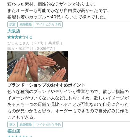
変わった素材、個性的なデザインがあります。

またオーダーも可能でかなり自由度が高かったです。

アルストロメリア
商品名
客層も若いカップル〜40代くらいまで様々でした。
選んだ商品を気に入った理由
試着
結婚指輪
マイナビから予約
35万円
価格帯
結婚指輪っぽくないところ

大阪店
レースのようなデザインで一目惚れでした

4.0
ダイヤのカットも選択できるので雰囲気も変えれそうです

ぴょんこ
さん（
20
代 ｜
兵庫県
）
マイナビ限定
来店特典
素材も種類から選べました。

購入・試着年月：
2026年7月
この店舗のおすすめ特典情報
各素材のサンプルか写真があればよかったかな。

WEB来店予約で、マイナビとBIJOUPIKOから ¥16,000分の電子マ
とにかく可愛かったです。
ネー＆金券プレゼント！
EITO Dairy
商品名
ブランド・ショップのおすすめポイント
25万円
価格帯
色々な種類のブランドやデザインが豊富なので、欲しい指輪の
イメージがついてない人などにもおすすめ。欲しいイメージが
ある人も一つの店舗で見比べることが可能なので自分に合った
マイナビ限定
来店特典
ものが見つかると思う。オーダーもできるので自分好みに作る
この店舗のおすすめ特典情報
こともできる。
WEB来店予約で、マイナビとBIJOUPIKOから ¥16,000分の電子マ
選んだ商品を気に入った理由
購入
ネー＆金券プレゼント！
結婚指輪
マイナビから予約
ファッション性が高く、結婚指輪感が少ないところもいい。値
福山店
段もお手頃でこの品質が手に入るならいいと思う人は多いと思