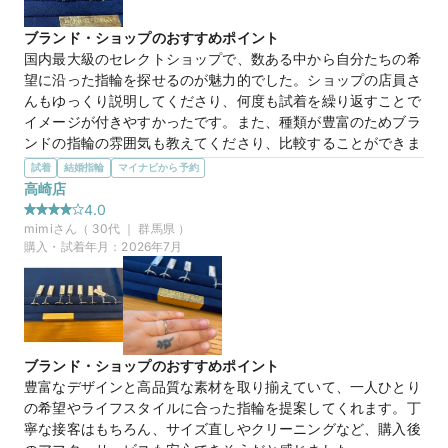
い私たちにも、一つひとつ丁寧に説明してくださいました。た
ネー＆金券プレゼント！
くさんのブランドやデザインの中から、希望に合ったものを提
ブランド・ショップのおすすめポイント
案していただけたので、納得して選ぶことができました。自宅
国内最大級のセレクトショップで、数ある中から自分たちの希
から近く通いやすく、落ち着いた雰囲気の店内でゆっくり指輪
望に沿った指輪を探せるのが魅力的でした。ショップの店員さ
を選べたのも良かったです。
んもゆっくり説明してくださり、何度も試着を繰り返すことで
イメージが付きやすかったです。また、種類が豊富のためブラ
NIESSING
商品名
ンドの指輪の雰囲気も教えてくださり、比較することができま
した。
試着
結婚指輪
マイナビから予約
20万円
価格帯
選んだ商品を気に入った理由
高崎店
指輪にいちばん求めていたのがデザイン性でした。ウェーブ型
4.0
の指輪を探していたところで男女ともにウェーブ感が強く、ま
mimi
さん（
30
代 ｜
群馬県
）
マイナビ限定
来店特典
たデザインもあったことが気に入ったところです。また、ピン
購入・試着年月：
2026年7月
この店舗のおすすめ特典情報
クゴールドにも変更できるところなど希望に沿ったデザインや
WEB来店予約で、マイナビとBIJOUPIKOから ¥16,000分の電子マ
色に変更できるところも良かった点です。
ネー＆金券プレゼント！
25万円
価格帯
ブランド・ショップのおすすめポイント
豊富なデザインと高品質な素材を取り揃えていて、一人ひとり
マイナビ限定
来店特典
の希望やライフスタイルに合った指輪を提案してくれます。丁
この店舗のおすすめ特典情報
寧な接客はもちろん、サイズ直しやクリーニングなど、購入後
WEB来店予約で、マイナビとBIJOUPIKOから ¥16,000分の電子マ