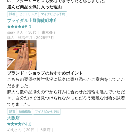
のアフターサービスも安心できそうだと感じました。
ネー＆金券プレゼント！
選んだ商品を気に入った理由
シンプルなデザインだからこそ、流行に左右されず長く身に着
試着
セットリング
マイナビから予約
けられる点に魅力を感じました。どんな服装やシーンにも自然
ブライダル上野御徒町本店
になじみ、毎日着けても飽きが来ません。また、さりげない上
5.0
品さがあり、自分らしさを大切にしながら長く愛用できると思
saaki
さん（
30
代 ｜
東京都
）
い、この指輪を選びました。
購入・試着年月：
2026年7月
【TOWA-永遠-】SETSUGEKKA 雪月花
商品名
ブランド・ショップのおすすめポイント
こちらの要望や検討状況に親身に寄り添ったご案内をしていた
20万円
価格帯
だきました。

膨大な数の品揃えの中から好みに合わせた指輪を選んでいただ
き、自分だけでは見つけられなかっただろう素敵な指輪を試着
マイナビ限定
来店特典
できました。

この店舗のおすすめ特典情報
無理にすすめるようなこともなく、豊富な知識で終始丁寧に教
試着
WEB来店予約で、マイナビとBIJOUPIKOから ¥16,000分の電子マ
結婚指輪
マイナビから予約
えてくださってありがたかったです。
ネー＆金券プレゼント！
大阪店
選んだ商品を気に入った理由
4.0
アームのデザインが好みだったことと、ダイヤモンドが他店で
めえ
さん（
20
代 ｜
大阪府
）