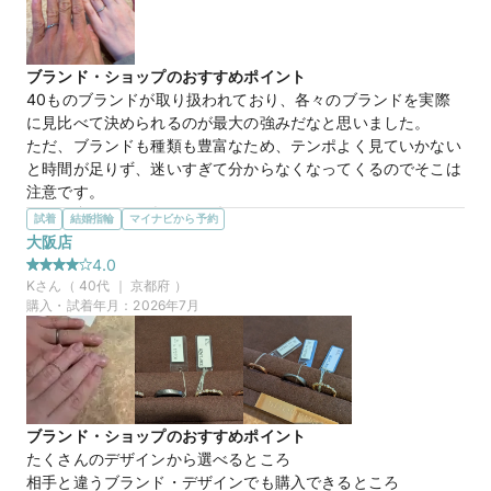
担当の方がとても話しやすかったです。

右も左もわからない状態でしたが、ご自身の経験談から指輪選
びのアドバイスも頂けて良かったです。

ブランド・ショップのおすすめポイント
他の指輪もしっかりと見た上で決められたので、満足のいく指
40ものブランドが取り扱われており、各々のブランドを実際
輪選びができたと思います！
に見比べて決められるのが最大の強みだなと思いました。

ただ、ブランドも種類も豊富なため、テンポよく見ていかない
オーバルリング
商品名
と時間が足りず、迷いすぎて分からなくなってくるのでそこは
注意です。
20万円
価格帯
選んだ商品を気に入った理由
試着
結婚指輪
マイナビから予約
圧倒的にデザインが好みでした。女性のリングはシンプルなも
大阪店
のから華やかなものまでかなりたくさんありますが、男性のリ
4.0
マイナビ限定
来店特典
ングは基本シンプルが多く、他のリングも似たようなものばか
K
さん（
40
代 ｜
京都府
）
この店舗のおすすめ特典情報
りてす。が、このリングはカーブ感が特徴的で、あまり被らな
購入・試着年月：
2026年7月
WEB来店予約で、マイナビとBIJOUPIKOから ¥16,000分の電子マ
さそうなのが魅力的てした。
ネー＆金券プレゼント！
この店舗の良かったところ
入店時にスタッフ全員から挨拶があり、気持ちよく入店出来ま
した。

また、担当してくださったスタッフさんも非常に対応が良く、
ブランド・ショップのおすすめポイント
一緒に悩んで選んでいただきました。内装も綺麗で、パート
たくさんのデザインから選べるところ

ナーも目をキラキラさせながらリンクも店の雰囲気も楽しんで
相手と違うブランド・デザインでも購入できるところ

いて満足です。