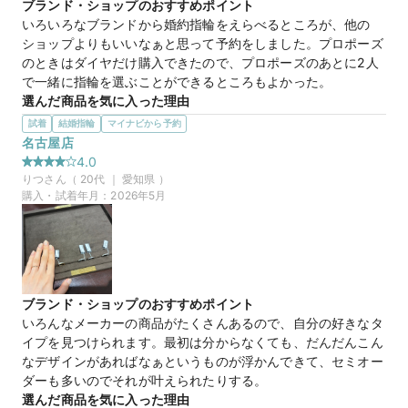
ブランド・ショップのおすすめポイント
この店舗のおすすめ特典情報
いろいろなブランドから婚約指輪をえらべるところが、他の
WEB来店予約で、マイナビとBIJOUPIKOから ¥16,000分の電子マ
ショップよりもいいなぁと思って予約をしました。プロポーズ
ネー＆金券プレゼント！
のときはダイヤだけ購入できたので、プロポーズのあとに2人
で一緒に指輪を選ぶことができるところもよかった。
選んだ商品を気に入った理由
いろいろな商品を試着させていただきました。シンプルにも見
試着
結婚指輪
マイナビから予約
えるしキラキラしていてとてもかわいかったです。名前もかわ
名古屋店
いくて気に入りました。他に気に入ったのはあったのですが、
4.0
こちらが指をキレイに見せてくれるかんじがしました。
りつ
さん（
20
代 ｜
愛知県
）
この店舗の良かったところ
購入・試着年月：
2026年5月
立地がよくて、とても入りやすかったです。2階も店舗になっ
ていて広く感じました。スタッフの方が悩んでいたときにもい
ろいろ教えてくださってよかったです。似たデザインを持って
きてくださったのが嬉しかったです。
ブランド・ショップのおすすめポイント
【TOWA-永遠-】YUKIMI 雪見
商品名
いろんなメーカーの商品がたくさんあるので、自分の好きなタ
イプを見つけられます。最初は分からなくても、だんだんこん
なデザインがあればなぁというものが浮かんできて、セミオー
ダーも多いのでそれが叶えられたりする。
選んだ商品を気に入った理由
20万円
価格帯