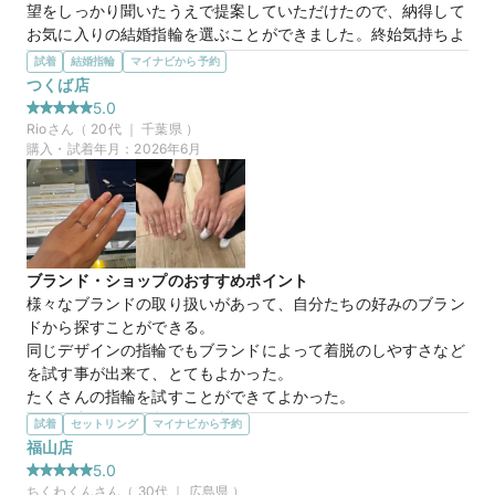
望をしっかり聞いたうえで提案していただけたので、納得して
お気に入りの結婚指輪を選ぶことができました。終始気持ちよ
く対応していただき、素敵な思い出になりました。ありがとう
試着
結婚指輪
マイナビから予約
ございました。
つくば店
選んだ商品を気に入った理由
5.0
ピンクゴールドとプラチナの組み合わせが上品で、一目見たと
Rio
さん（
20
代 ｜
千葉県
）
きからとても可愛いと思いました。肌なじみの良いピンクゴー
購入・試着年月：
2026年6月
ルドと落ち着いたプラチナのバランスが絶妙で、普段使いもし
やすそうです。また、「Thank you」という名前に込められた
意味も素敵で、これからの結婚生活の中でお互いへの感謝を忘
れないようにという想いに惹かれ、購入を決めました。見るた
びに温かい気持ちになれる指輪です。
ブランド・ショップのおすすめポイント
様々なブランドの取り扱いがあって、自分たちの好みのブラン
【BONDS】Thank you サンキュー
商品名
ドから探すことができる。

同じデザインの指輪でもブランドによって着脱のしやすさなど
を試す事が出来て、とてもよかった。

たくさんの指輪を試すことができてよかった。
選んだ商品を気に入った理由
試着
セットリング
マイナビから予約
15万円
価格帯
最後まで二つのデザインに悩みましたが、一つはウェーブのデ
福山店
ザインで、斜め上までダイヤが埋め込まれているのがお気に入
5.0
りポイントでした。

ちくわくん
さん（
30
代 ｜
広島県
）