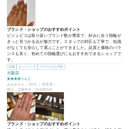
です。
マイナビ限定
来店特典
この店舗のおすすめ特典情報
【COCKTAIL】Parisien パリジャン
商品名
WEB来店予約で、マイナビとBIJOUPIKOから ¥16,000分の電子マ
ネー＆金券プレゼント！
ブランド・ショップのおすすめポイント
ビジュピコは取り扱いブランド数が豊富で、好みに合う指輪が
きっと見つかる点が魅力です。スタッフの対応も丁寧で、知識
10万円
価格帯
がなくても安心して選ぶことができました。品質と価格のバラ
ンスも良く、初めての指輪選びにもおすすめできるショップで
す。
マイナビ限定
来店特典
選んだ商品を気に入った理由
試着
セットリング
マイナビから予約
この店舗のおすすめ特典情報
シンプルで飽きのこないデザインに惹かれ、手に馴染むピンク
大阪店
WEB来店予約で、マイナビとBIJOUPIKOから ¥16,000分の電子マ
ゴールドの指輪とダイヤモンドの程よい大きさが主張しすぎず
ネー＆金券プレゼント！
4.0
上品で普段使いしやすいと感じました。品質に対して価格も納
みみみ
さん（
20
代 ｜
奈良県
）
得感があり、長く大切に身につけたいと思える指輪でした。
購入・試着年月：
2026年5月
この店舗の良かったところ
結婚指輪を購入させていただきました。スタッフさんがとても
丁寧で、こちらのペースに合わせて親身に対応してくださり安
心して選ぶことができました。唐突な要望にも柔軟に対応して
もらえイメージもつきやすかったです。大切な一日になりまし
ブランド・ショップのおすすめポイント
た。ありがとうございました。