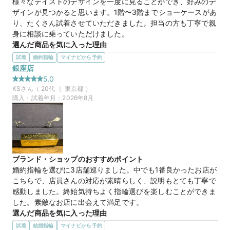
様々なテイストのデザインを一度に見ることができ、好みのデ
ザインが見つかると思います。1階〜3階までショーケースがあ
cocktail pure love
商品名
り、たくさん試着させていただきました。担当の方も丁寧で親
身に相談に乗っていただけました。
30万円
価格帯
選んだ商品を気に入った理由
プラチナとイエローゴールドのさりげないコンビネーションが
試着
婚約指輪
マイナビから予約
気に入りました。ダイヤモンドの華やかさもちょうど良かった
銀座店
マイナビ限定
来店特典
です。セットの婚約指輪と結婚指輪を重ね付けするととてもバ
5.0
この店舗のおすすめ特典情報
ランスがよく好みでした。男性用のリングとのお揃い感もあり
KS
さん（
20
代 ｜
東京都
）
WEB来店予約で、マイナビとBIJOUPIKOから ¥16,000分の電子マ
いいなと感じました。
購入・試着年月：
2026年8月
ネー＆金券プレゼント！
プエンテ
商品名
マイナビ限定
来店特典
ブランド・ショップのおすすめポイント
この店舗のおすすめ特典情報
婚約指輪を選びに3店舗巡りました。中でも1番良かったお店が
WEB来店予約で、マイナビとBIJOUPIKOから ¥16,000分の電子マ
こちらで、店員さんの対応が素晴らしく、説明もとても丁寧で
ネー＆金券プレゼント！
感動しました。終始気持ちよく指輪選びを楽しむことができま
した。素敵なお店に出会えて満足です。
選んだ商品を気に入った理由
箱のデザインが素敵で、ダイヤを個別に選べるシステムも魅力
試着
結婚指輪
マイナビから予約