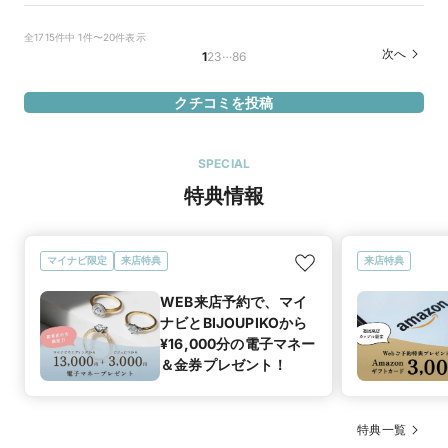
少しデザインが変わっているところ。他にはない感じが出てい
た。指輪の太さや厚みが、たくさんの商品をはめていくうち
全1715件中 1件〜20件表示
に、理解していった結果、このデザインが好きなんだと気づい
…
次へ
1
2
3
86
マイナビ限定
来店特典
た。また、商品に込められた名前もデザートにちなんでおり、
この店舗のおすすめ特典情報
可愛らしさがより一層ワクワクとトキメキに繋がった。
WEB来店予約で、マイナビとBIJOUPIKOから ¥16,000分の電子マ
クチコミを投稿
この店舗の良かったところ
ネー＆金券プレゼント！
接客が丁寧で、じっくり見させてくれる。また、自分のペース
で見せてくれたのでみやすかった。お目当てがあったわけでは
SPECIAL
なかったのに、最終的にお気に入りを見つけられたのは、店員
特典情報
さんの接客の良さだと思う。たくさんの指輪を見ながら、順番
に絞らせてくれたのも良かった。
デザートのフィナンシェ２
マイナビ限定
来店特典
来店特典
商品名
WEB来店予約で、マイ
20万円
価格帯
ナビとBIJOUPIKOから
¥16,000分の電子マネー
＆金券プレゼント！
マイナビ限定
来店特典
この店舗のおすすめ特典情報
WEB来店予約で、マイナビとBIJOUPIKOから ¥16,000分の電子マ
ネー＆金券プレゼント！
特典一覧