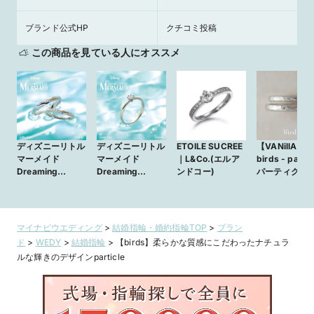
ブランド公式HP
クチコミ投稿
この商品を見ている人にオススメ
ディズニーリトル
ディズニーリトル
ETOILE SUCREE
【VANillA】
マーメイド
マーメイド
｜L&Co.(エルア
birds - particl
Dreaming
Dreaming
ンドコー)
パーティクル -
Mermaid
Mermaid
面のきらめき
メージした槌
ザイン【VANil
広島店・福山
マイナビウエディング
>
結婚指輪・婚約指輪TOP
>
ブラン
店】
ド
>
WEDY
>
結婚指輪
>
【birds】柔らかな質感にこだわったナチュラ
ルな輝きのデザインparticle