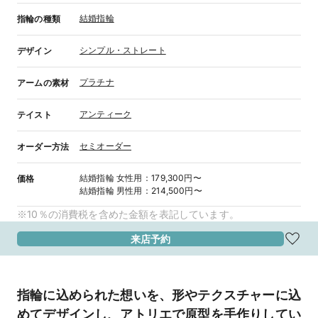
結婚指輪
指輪の種類
シンプル・ストレート
デザイン
プラチナ
アームの素材
アンティーク
テイスト
セミオーダー
オーダー方法
結婚指輪
女性用
：
179,300円〜
価格
結婚指輪
男性用
：
214,500円〜
※10％の消費税を含めた金額を表記しています。
来店予約
指輪に込められた想いを、形やテクスチャーに込
めてデザインし、アトリエで原型を手作りしてい