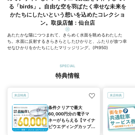
る「birds」。自由な空を羽ばたく幸せな未来を
かたちにしたいという想いを込めたコレクショ
ン。取扱店舗：仙台店
あたたかな陽につつまれて、きらめく水面を眺めるわたした
ち。水面に反射するきらきらとしたひかりと、ふたりが放つ幸
せなひかりをかたちにしたマリッジリング。(Pt950)
SPECIAL
特典情報
来店特典
来店特典
条件クリアで最大
60,000円分の電子マ
ネーがもらえる【マイナ
ビウエディングカップル
応援キャンペーン】