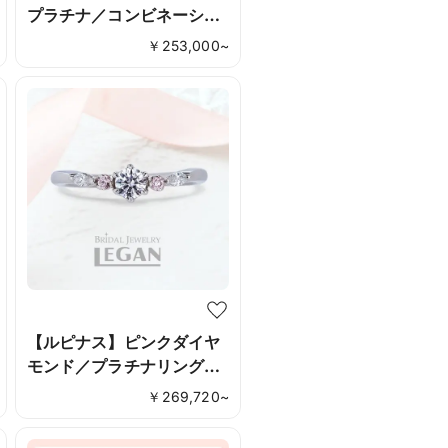
プラチナ／コンビネーショ
ンリング《レガンオリジナ
￥
253,000
~
ル》
【ルピナス】ピンクダイヤ
モンド／プラチナリング
《レガンオリジナル》
￥
269,720
~