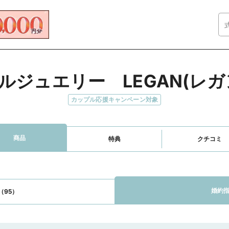
ルジュエリー　LEGAN(レガ
カップル応援キャンペーン対象
商品
特典
クチコミ
婚約指
（95）