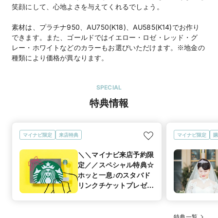
笑顔にして、心地よさを与えてくれるでしょう。
素材は、プラチナ950、AU750(K18)、AU585(K14)でお作り
できます。また、ゴールドではイエロー・ロゼ・レッド・グ
レー・ホワイトなどのカラーもお選びいただけます。※地金の
種類により価格が異なります。
SPECIAL
特典情報
マイナビ限定
来店特典
マイナビ限定
購
＼＼マイナビ来店予約限
定／／スペシャル特典☆
ホッと一息♪のスタバド
リンクチケットプレゼン
ト！
特典一覧