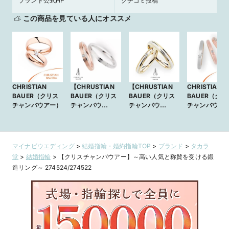
ブランド公式HP
クチコミ投稿
この商品を見ている人にオススメ
CHRISTIAN
【CHRUSTIAN
【CHRUSTIAN
CHRISTIAN
BAUER（クリス
BAUER（クリス
BAUER（クリス
BAUER（クリ
チャンバウアー）
チャンバウ
チャンバウ
チャンバウア
アー）：
アー）：
No.241622/274
No.241628/274
364】ドイツ製の
370】ドイツ製の
どこまでも精緻な
どこまでも精緻な
マイナビウエディング
>
結婚指輪・婚約指輪TOP
>
ブランド
>
タカラ
作り込み＆極上の
作り込み＆極上の
堂
>
結婚指輪
>
【クリスチャンバウアー】～高い人気と称賛を受ける鍛
クオリティ
クオリティ
造リング～ 274524/274522