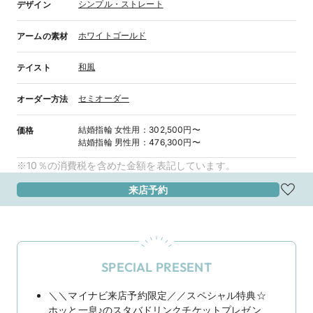
シンプル・ストレート
デザイン
ホワイトゴールド
アームの素材
和風
テイスト
セミオーダー
オーダー方法
結婚指輪
女性用
：
302,500円〜
価格
結婚指輪
男性用
：
476,300円〜
※10％の消費税を含めた金額を表記しています。
来店予約
SPECIAL PRESENT
＼＼マイナビ来店予約限定／／スペシャル特典☆
ホッと一息♪のスタバドリンクチケットプレゼン