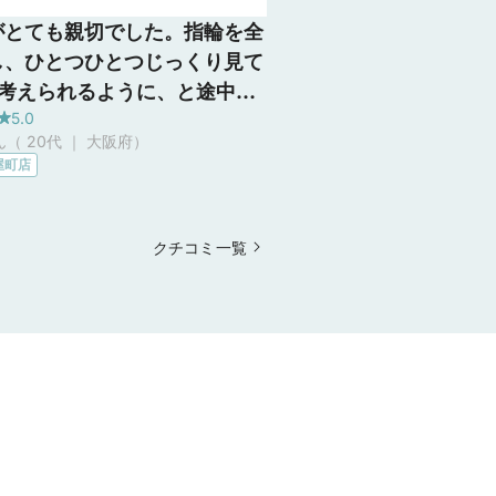
がとても親切でした。指輪を全
し、ひとつひとつじっくり見て
で考えられるように、と途中席
5.0
してくださり、迷っている時は
ん（ 20代 ｜ 大阪府
）
船を出してくれ、気遣いがとて
屋町店
地よかったです。担当してくだ
た方も飾らない人柄で相談しや
ったです。 アフターサービス
クチコミ一覧
っかりしていて、即決でした。