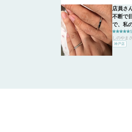
店員さ
不断で
で、私
5
素早く
しのやまさ
した。
神戸店
わいい
の保証
ろも良