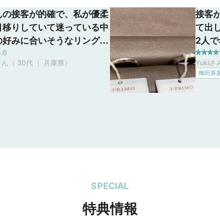
んの接客が的確で、私が優柔
接客
目移りしていて迷っている中
て出
の好みに合いそうなリングを
2人
.0
提案してくれた点は感動しま
を外
ん（ 30代 ｜ 兵庫県
）
Yukiさ
 また、比較的若者向きなか
助け
梅田茶
デザインが多いこと、ダイヤ
も心
や品質にこだわっているとこ
さっ
かったです。
すか
をし
SPECIAL
特典情報