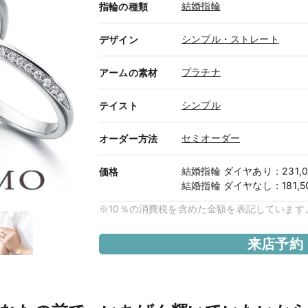
結婚指輪
指輪の種類
シンプル・ストレート
デザイン
プラチナ
アームの素材
シンプル
テイスト
セミオーダー
オーダー方法
結婚指輪
ダイヤあり
：
231,
価格
結婚指輪
ダイヤなし
：
181,
※10％の消費税を含めた金額を表記しています
来店予約