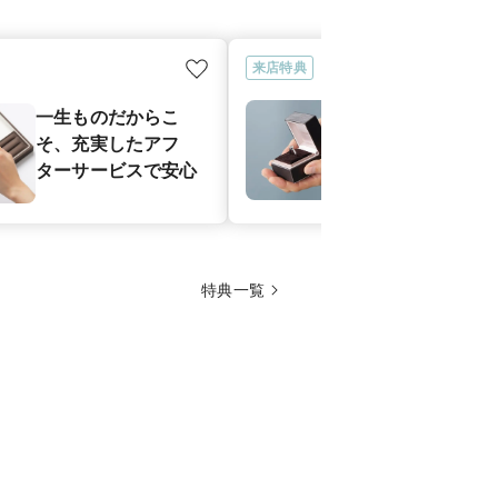
来店特典
プロポーズサ
一生ものだからこ
｜プロポーズ
そ、充実したアフ
シェルジュが
ターサービスで安心
アルな感動シ
サポート
特典一覧