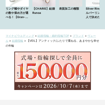
リング幅やダイヤ
【CHARIS】結婚
表面加工の種類
Silver Ring 
の数や留め方が選
Runoa
ルバーリング
べる！【Gran-D
人で決めたシ
オリジナル】鍛造
バーの輝き
エタニティリング
マイナビウエディング
>
結婚指輪・婚約指輪TOP
>
ブランド
>
ヴェー
ル
>
結婚指輪
>
【VEIL】アンティック/ふたりで重ねる、あまやかな幸せ
の年輪