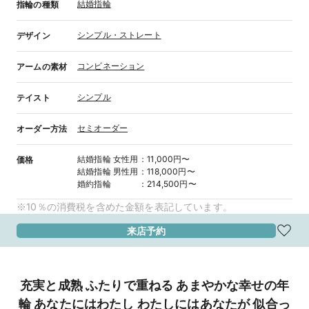
結婚指輪
指輪の種類
シンプル・ストレート
デザイン
コンビネーション
アームの素材
シンプル
テイスト
セミオーダー
オーダー方法
結婚指輪
女性用
：
11,000円〜
価格
結婚指輪
男性用
：
118,000円〜
婚約指輪
：
214,500円〜
※10％の消費税を含めた金額を表記しています。
来店予約
充実と成熟 ふたりで重ねる あまやかな幸せの年
輪 あなたにはわたし わたしにはあなたが 似合っ