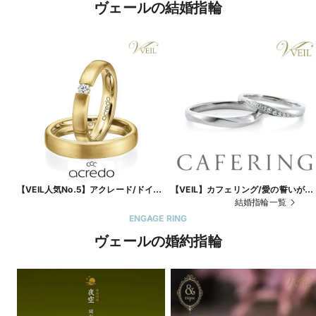
ヴェールの結婚指輪
【VEIL人気No.5】アクレード/ドイツ
【VEIL】カフェリング/愛の誓いが込
の鍛造・革新的なオーダーブライダル
められたマリッジリング
結婚指輪一覧
リング。互いの指に合った幅でリング
ENGAGE RING
を。
ヴェールの婚約指輪