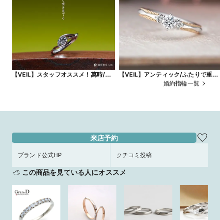
【VEIL】スタッフオススメ！萬時/七
【VEIL】アンティック/ふたりで重ね
月七日の七夕に因み、月と星をデザイ
る、あまやかな幸せの年輪
婚約指輪一覧
ンした婚約指輪。
来店予約
ブランド公式HP
クチコミ投稿
この商品を見ている人にオススメ