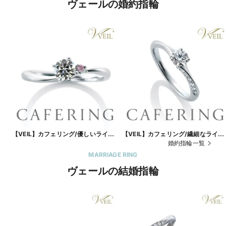
ヴェールの婚約指輪
【VEIL】カフェリング/優しいライン
【VEIL】カフェリング/繊細なライン
とピンクダイヤの愛されリング
にメレダイヤが流れるように輝く婚
婚約指輪一覧
指輪
MARRIAGE RING
ヴェールの結婚指輪