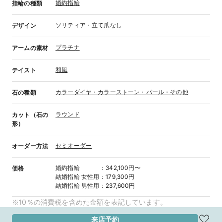
婚約指輪
指輪の種類
ソリティア・立て爪なし
デザイン
プラチナ
アームの素材
和風
テイスト
カラーダイヤ・カラーストーン・パール・その他
石の種類
ラウンド
カット（石の
形）
セミオーダー
オーダー方法
婚約指輪
：
342,100円〜
価格
結婚指輪
女性用
：
179,300円
結婚指輪
男性用
：
237,600円
※10％の消費税を含めた金額を表記しています。
来店予約