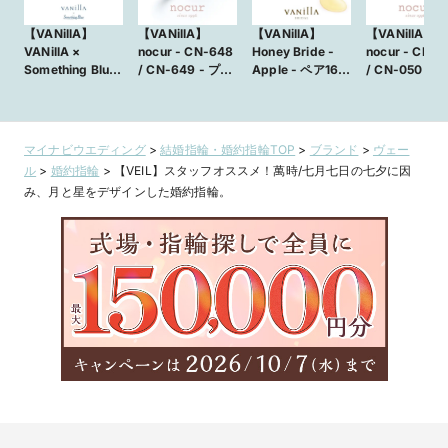
【VANillA】
【VANillA】
【VANillA】
【VANillA】
VANillA ×
nocur - CN-648
Honey Bride -
nocur - CN-049
Something Blue
/ CN-649 - プラ
Apple - ペア16万
/ CN-050 - 
- Casablanca /
チナとイエロー
円台から揃う鍛造
性の高い鍛造
カサブランカ - 大
ゴールドのコンビ
製法の結婚指輪
で、着け心地
きな花びらを重ね
ネーションリング
【VANillA広島
いシンプルな
たような上品なデ
【VANillA広島
店・福山本店】
指輪【VANill
マイナビウエディング
>
結婚指輪・婚約指輪TOP
>
ブランド
>
ヴェー
ザイン【VANillA
店・福山本店】
島店・福山本
ル
>
婚約指輪
>
【VEIL】スタッフオススメ！萬時/七月七日の七夕に因
広島店・福山本
み、月と星をデザインした婚約指輪。
店】