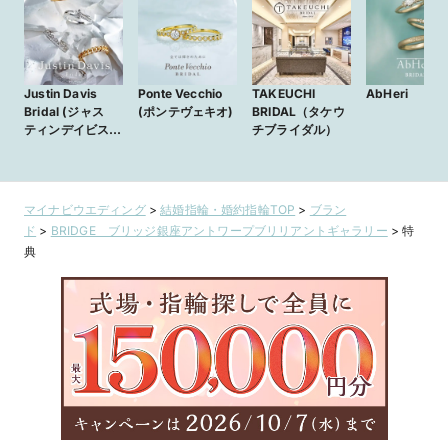
Justin Davis
Ponte Vecchio
TAKEUCHI
AbHeri
Bridal (ジャス
(ポンテヴェキオ)
BRIDAL（タケウ
ティンデイビスブ
チブライダル）
ライダル)
マイナビウエディング
>
結婚指輪・婚約指輪TOP
>
ブラン
ド
>
BRIDGE ブリッジ銀座アントワープブリリアントギャラリー
>
特
典