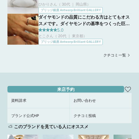
ひかりさん（ 30代 ｜ 岡山県
）
価値のある商品を提示してくださり、大変勉強
ブリッジ銀座 Antwerp Brilliant GALLERY
になりました。接客も素晴らしいです。
ダイヤモンドの品質にこだわる方はとてもオス
スメです。ダイヤモンドの基準をつくった巨匠
の元でカッティングされている指輪で品質は間
5.0
とこさん（ 20代 ｜ 東京都
）
違いがないと思いました。どの指輪もダイヤモ
ブリッジ銀座 Antwerp Brilliant GALLERY
ンドの輝きがキレイでした。店員の方がとても
熱意をもってダイヤモンドの説明をしてくださ
クチコミ一覧
り、心打たれました。
来店予約
資料請求
お問い合わせ
ブランド公式HP
クチコミ投稿
このブランドを見ている人にオススメ