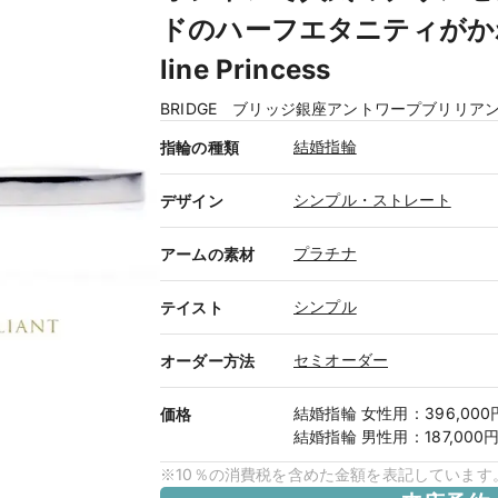
ドのハーフエタニティがか
line Princess
BRIDGE ブリッジ銀座アントワープブリリア
結婚指輪
指輪の種類
シンプル・ストレート
デザイン
プラチナ
アームの素材
シンプル
テイスト
セミオーダー
オーダー方法
結婚指輪
女性用
：
396,00
価格
結婚指輪
男性用
：
187,000
※10％の消費税を含めた金額を表記しています