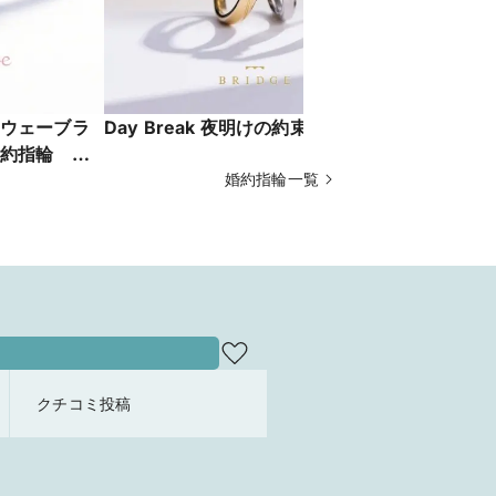
ウェーブラ
Day Break 夜明けの約束
ダイヤモン
婚約指輪
気のオシャ
婚約指輪一覧
Breeze
クチコミ投稿