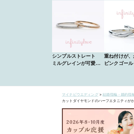
シンプルストレート
重ね付けが、
ミルグレインが可愛
ピンクゴール
い Drop ドロップ
ナのコンビ mi
ミラクル
マイナビウエディング
>
結婚指輪・婚約指輪
カットダイヤモンドのハーフエタニティがかわいい結