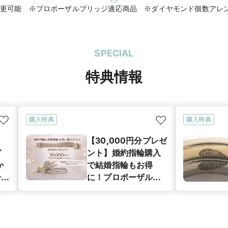
更可能 ※プロポーザルブリッジ適応商品 ※ダイヤモンド個数アレ
SPECIAL
特典情報
購入特典
購入特典
【30,000円分プレゼ
イ
ント】婚約指輪購入
か
で結婚指輪もお得
分を
に！プロポーザル・
ブリッジプラン