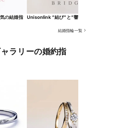
気の結婚指
Unisonlink ”結び”と”響き”
シンプルで
気のかわい
結婚指輪一覧
REFLEC
ギャラリーの婚約指