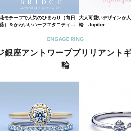
花モチーフで人気のひまわり（向日
大人可愛いデザインが人
葵）＆かわいいハーフエタニティリ
輪 Jupiter
ング Sun Flower
ENGAGE RING
リッジ銀座アントワープブリリアント
輪