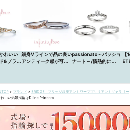
かわいい
細身Vラインで品の良い
passionato～パッショ
【1
ド&プラチ
アンティーク感が可愛
ナート～/情熱的に
ET
racle
くて人気の結婚指輪
［ORECCHIO/Concert
apricotアプリコット
o］
TOP
>
ブランド
>
BRIDGE ブリッジ銀座アントワープブリリアントギャラリー
婚指輪はD line Princess