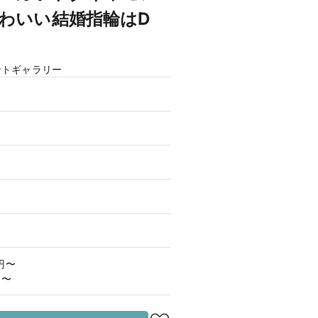
わいい結婚指輪はD
ントギャラリー
0円〜
円〜
。