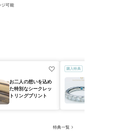
ンジ可能
購入特典
お二人の想い
お二人の想いを込め
たメッセージ
た特別なシークレッ
シークレット
トリングプリント
ンセッティン
特典一覧