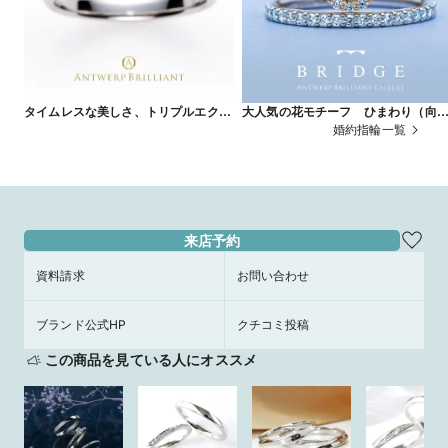
タイムレスな美しさ、トリプルエクセ
大人気の花モチーフ ひまわり（向
レントのプリンセスカットで作る婚約
葵）デザイン＆ハーフエタニティリ
婚約指輪一覧
指輪 MAJESTY
グが可愛い SunFlower
来店予約
資料請求
お問い合わせ
ブランド公式HP
クチコミ投稿
この商品を見ている人にオススメ