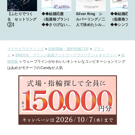
【ふたりでつく
◆◆結婚応援
Silver Ring シ
◆◆結婚応援
る セットリング
（低価格プラン）
ルバーリング／二
（低価格プラ
③】
◆◆さりげない
人で決めたシル
◆◆シンプル
ウェーブフォルム
バーの輝き
際立つダイヤ
に輝くダイヤが大
き／メテオー
人の高級感／ルカ
マイナビウエディング
>
結婚指輪・婚約指輪TOP
>
ブラン
ド
>
BRIDGE ブリッジ銀座アントワープブリリアントギャラリー
>
結
婚指輪
>
ウェーブラインがかわいいオシャレなコンビネーションリング
はあめがモチーフのCandyが人気