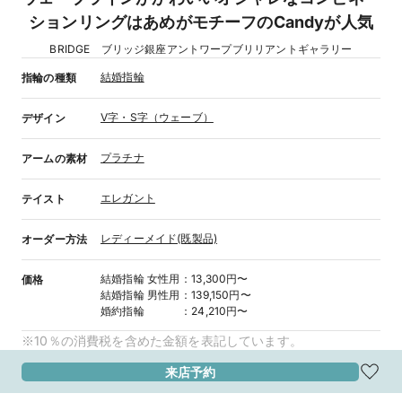
ションリングはあめがモチーフのCandyが人気
BRIDGE ブリッジ銀座アントワープブリリアントギャラリー
結婚指輪
指輪の種類
V字・S字（ウェーブ）
デザイン
プラチナ
アームの素材
エレガント
テイスト
レディーメイド(既製品)
オーダー方法
結婚指輪
女性用
：
13,300円〜
価格
結婚指輪
男性用
：
139,150円〜
婚約指輪
：
24,210円〜
※10％の消費税を含めた金額を表記しています。
来店予約