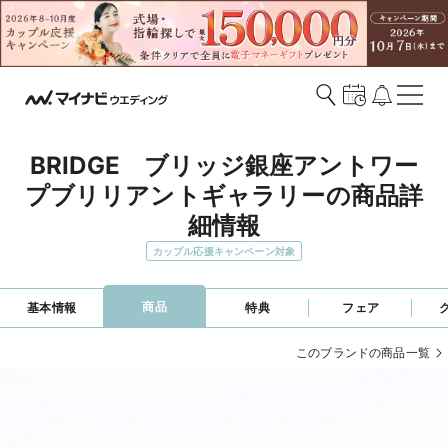
BRIDGE　ブリッジ銀座アントワー
プブリリアントギャラリーの商品詳
細情報
カップル応援キャンペーン対象
商品
基本情報
特典
フェア
このブランドの商品一覧