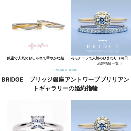
銀座で人気のおしゃれで華やかな結婚
花モチーフで人気のひまわり（向日
指輪 thread 糸 (結婚指輪）
葵）＆かわいいハーフエタニティリ
結婚指輪一覧
グ Sun Flower
ENGAGE RING
BRIDGE ブリッジ銀座アントワープブリリアン
トギャラリーの婚約指輪