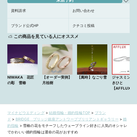
資料請求
お問い合わせ
ブランド公式HP
クチコミ投稿
この商品を見ている人にオススメ
NIWAKA 花匠
【オーダー実例】
【萬時】なごり雪
ジャスミン／
の彫 雪椿
月桂樹
きひと
【AFFLUX】
マイナビウエディング
>
結婚指輪・婚約指輪TOP
>
ブラン
ド
>
BRIDGE ブリッジ銀座アントワープブリリアントギャラリー
>
婚
約指輪
>
雪椿の花をモチーフしたウェーブライン好きに人気のオシャレ
でかわいい婚約指輪は運命の花がおすすめ