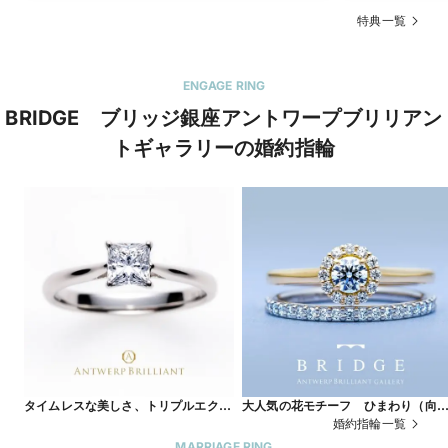
特典一覧
ENGAGE RING
BRIDGE ブリッジ銀座アントワープブリリアン
トギャラリーの婚約指輪
タイムレスな美しさ、トリプルエクセ
大人気の花モチーフ ひまわり（向
レントのプリンセスカットで作る婚約
葵）デザイン＆ハーフエタニティリ
婚約指輪一覧
指輪 MAJESTY
グが可愛い SunFlower
MARRIAGE RING