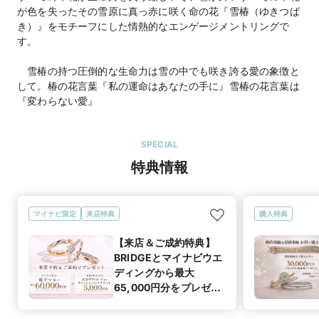
が色を失ったその雪原に真っ赤に咲く命の花『雪椿（ゆきつば
き）』をモチーフにした情熱的なエンゲージメントリングで
す。
雪椿の持つ圧倒的な生命力は雪の中でも咲き誇る愛の象徴と
して。椿の花言葉『私の運命はあなたの手に』雪椿の花言葉は
SPECIAL
特典情報
マイナビ限定
来店特典
購入特典
【来店＆ご成約特典】
BRIDGEとマイナビウエ
ディングから最大
65,000円分をプレゼン
ト！