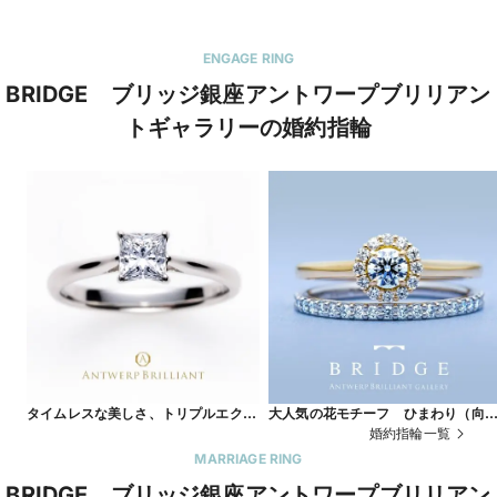
ENGAGE RING
BRIDGE ブリッジ銀座アントワープブリリアン
トギャラリーの婚約指輪
タイムレスな美しさ、トリプルエクセ
大人気の花モチーフ ひまわり（向
レントのプリンセスカットで作る婚約
葵）デザイン＆ハーフエタニティリ
婚約指輪一覧
指輪 MAJESTY
グが可愛い SunFlower
MARRIAGE RING
BRIDGE ブリッジ銀座アントワープブリリアン