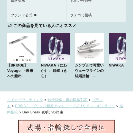
資料請求
お問い合わせ
ブランド公式HP
クチコミ投稿
この商品を見ている人にオススメ
【BRIDGE】
NIWAKA（にわ
シンプルで可愛い
NIWAKA 綺
Voyage -未来
か）： 綺羅（き
ウェーブラインの
への船出-
ら）
結婚指輪
Voyage 未来への
船出
マイナビウエディング
>
結婚指輪・婚約指輪TOP
>
ブラン
ド
>
BRIDGE ブリッジ銀座アントワープブリリアントギャラリー
>
婚
約指輪
>
Day Break 夜明けの約束