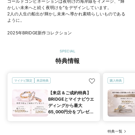
ゴールドコンビネーションは夜明けの海岸線をイメージ、”輝
かしい未来へと続く夜明けを”をデザインしています。
2人の人生の船出が輝かし未来へ導かれ素晴らしいものである
ように。
2025年BRIDGE新作コレクション
SPECIAL
特典情報
マイナビ限定
来店特典
購入特典
【来店＆ご成約特典】
BRIDGEとマイナビウエ
ディングから最大
65,000円分をプレゼン
ト！
特典一覧