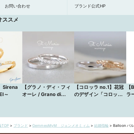
お問い合わせ
ブランド公式HP
オススメ
Sirena
【グラノ・ディ・フィ
【コロッラ no.1】花冠
【B
EI～
オーレ / Grano di
のデザイン「コロッ
ラ
fiore】丸い粒々が何と
ラ」野原で編んだお花
も可愛らしい、ハーフ
の冠をイメージ
エタニティ
TOP
>
ブランド
>
GemmeoMyM ジェンメオミィム
>
結婚指輪
>
Balloon 