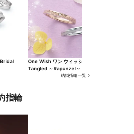
ridal
One Wish ワン ウィッシュ｜Disney
きらら｜Oa
Tangled ～Rapunzel～［塔の上の
ラプンツェル］
結婚指輪一覧
約指輪