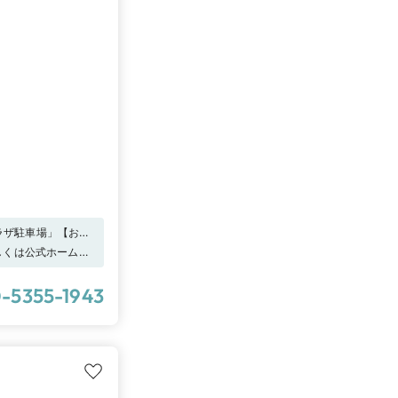
ラザ駐車場」【お知
はショップまでお問
詳しくは公式ホーム
】傷つきにくい特別
店予約で特別なプレ
-5355-1943