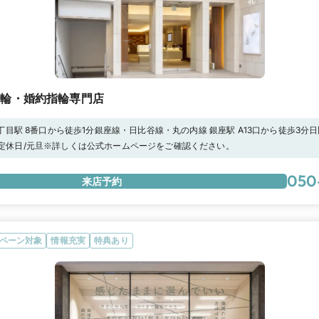
指輪・婚約指輪専門店
丁目駅 8番口から徒歩1分銀座線・日比谷線・丸の内線 銀座駅 A13口から徒歩3分日比
:00 定休日/元旦※詳しくは公式ホームページをご確認ください。
050
来店予約
ペーン対象
情報充実
特典あり