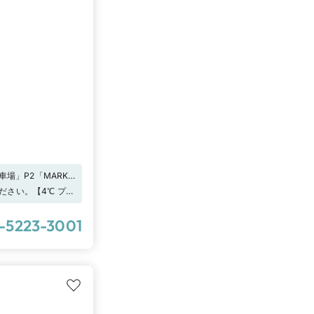
場」P2「MARK
、P3は2時間の無料
ださい。【4℃ プレ
身で確かめるチャン
ております。
-5223-3001