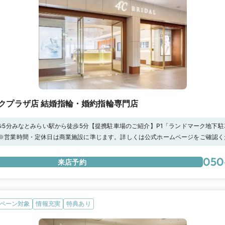
クプラザ店 結婚指輪・婚約指輪専門店
5分みなとみらい駅から徒歩5分【提携駐車場のご紹介】P1「ランドマーク地下駐車
い駐車場」P3「東急スクエアみなとみらい駐車場」※ご成約のお客様…P1,P2は3時間
:00 ※営業時間・定休日は商業施設に準じます。詳しくは公式ホームページをご確認く
取りのお客様…1時間の無料駐車券詳細はショップまでお問い合わせください。
を体感する、スクラッチテスト随時受付中！】傷つきにくい特別なプラチナをご自
てご体感ください！【マイナビ限定】初回来店予約で特別なプレゼントをご用意し
050
来店予約
ペーン対象
情報充実
特典あり