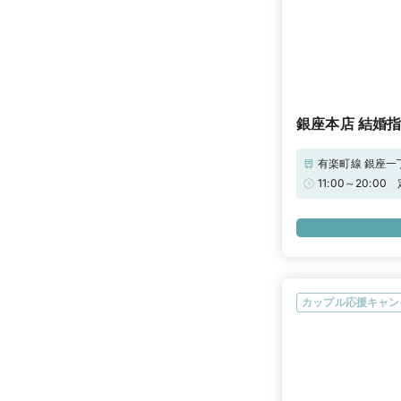
銀座本店 結婚
有楽町線 銀座一
口から徒歩6分
11:00～20
カップル応援キャン