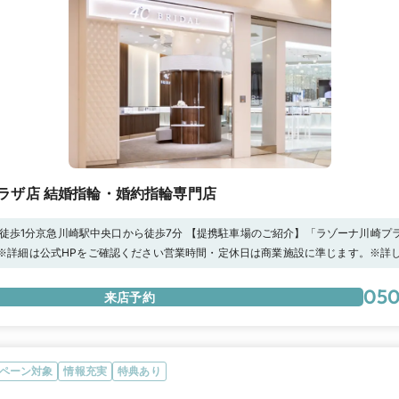
ラザ店 結婚指輪・婚約指輪専門店
ら徒歩1分京急川崎駅中央口から徒歩7分 【提携駐車場のご紹介】「ラゾーナ川崎プ
のお客様…3時間30分の無料駐車券※お受け取りのお客様…1時間の無料駐車券詳細
:00 ※詳細は公式HPをご確認ください営業時間・定休日は商業施設に準じます。※
い。
ください。【4℃ プレミアムプラチナを体感する、スクラッチテスト随時受付中！
自身で確かめるチャンス！ぜひ店頭にてご体感ください！【マイナビ限定】初回来
050
来店予約
しております。
ペーン対象
情報充実
特典あり