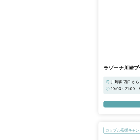
ラゾーナ川崎プ
川崎駅 西口 か
らせ】※ご成約
10:00～21
い合わせくださ
ページをご確認
なプラチナをご
ゼントをご用意
カップル応援キャン