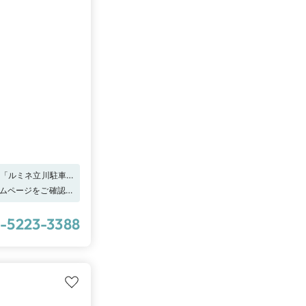
」「ルミネ立川駐車
ップまでお問い合わ
ームページをご確認く
別なプラチナをご自
レゼントをご用意し
-5223-3388