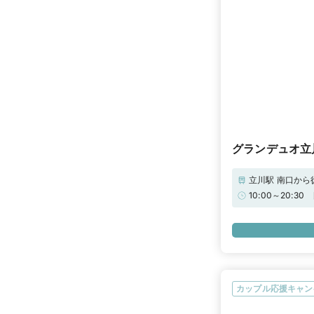
グランデュオ立
立川駅 南口か
場」※ご成約の
10:00～20
せください。
ださい。【4℃
身で確かめるチ
ております。
カップル応援キャン