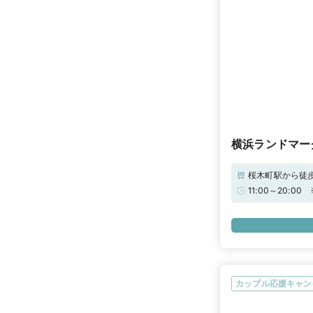
横浜ランドマー
桜木町駅から徒歩
IS みなとみら
11:00～20
駐車券※お受け
ミアムプラチナ
ス！ぜひ店頭に
カップル応援キャン