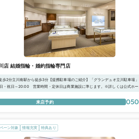
川店 結婚指輪・婚約指輪専門店
ら徒歩2分立川南駅から徒歩3分【提携駐車場のご紹介】「グランデュオ立川駐車場
お客様…3時間の無料駐車券※お受け取りのお客様…1時間の無料駐車券詳細はショ
:30 日・祝日～20:00 営業時間・定休日は商業施設に準じます。※詳しくは公式ホ
 プレミアムプラチナを体感する、スクラッチテスト随時受付中！】傷つきにくい特
ャンス！ぜひ店頭にてご体感ください！【マイナビ限定】初回来店予約で特別なプ
050
来店予約
ペーン対象
情報充実
特典あり