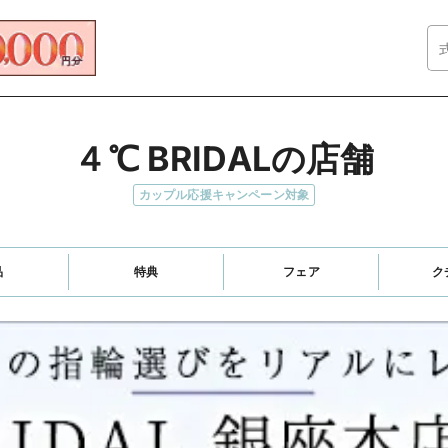
４℃ BRIDALの店舗
カップル応援キャンペーン対象
品
特典
フェア
ク