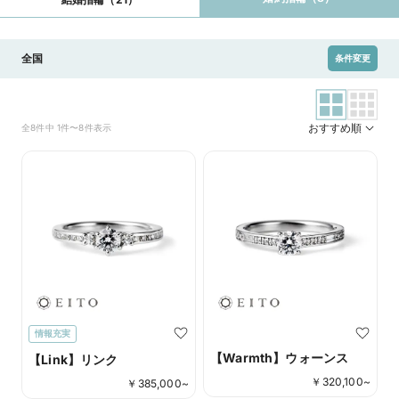
全国
条件変更
おすすめ順
全8件中 1件〜8件表示
情報充実
【Warmth】ウォーンス
【Link】リンク
￥
320,100
~
￥
385,000
~