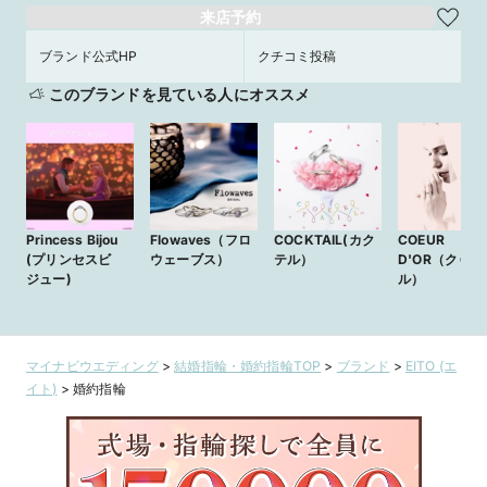
来店予約
ブランド公式HP
クチコミ投稿
このブランドを見ている人にオススメ
Princess Bijou
Flowaves（フロ
COCKTAIL(カク
COEUR
(プリンセスビ
ウェーブス）
テル）
D'OR（クゥド
ジュー)
ル）
マイナビウエディング
>
結婚指輪・婚約指輪TOP
>
ブランド
>
EITO (エ
イト)
>
婚約指輪