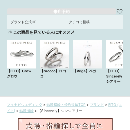
来店予約
ブランド公式HP
クチコミ投稿
この商品を見ている人にオススメ
【EITO】Grow
【rococo】ロコ
【Vega】ベガ
【EITO】
グロウ
コ
Sincerely 
シアリー
マイナビウエディング
>
結婚指輪・婚約指輪TOP
>
ブランド
>
EITO (エ
イト)
>
結婚指輪
>
【Sincerely】シンシアリー