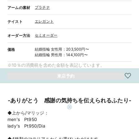
プラチナ
アームの素材
エレガント
テイスト
セミオーダー
オーダー方法
結婚指輪
女性用
：
203,500円〜
価格
結婚指輪
男性用
：
144,100円〜
※10％の消費税を含めた金額を表記しています。
来店予約
-ありがとう 感謝の気持ちを伝えられるふたり-
◆上から/マリッジ：
men's Pt950
lady's Pt950/Dia
◆4種類のマテリアルからお選びいただけます。