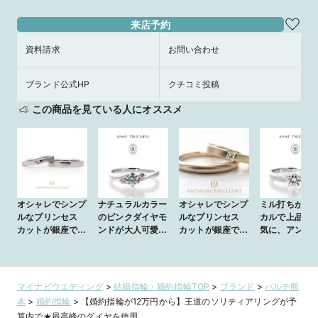
来店予約
資料請求
お問い合わせ
ブランド公式HP
クチコミ投稿
この商品を見ている人にオススメ
オシャレでシンプ
ナチュラルカラー
オシャレでシンプ
ミル打ちがク
ルなプリンセス
のピンクダイヤモ
ルなプリンセス
カルで上品な
カットが銀座で人
ンドが大人可愛い
カットが銀座で人
気に、アンテ
気の結婚指輪D
ウエーブエンゲー
気の結婚指輪D
ク調のソリテ
line Star
ジリング【エルフ
line Star
リング【エレ
Princess
フルール】
Princess
ト・アンティ
【Carre】
rubida rose
【Carre】
ク】ruida fum
マイナビウエディング
>
結婚指輪・婚約指輪TOP
>
ブランド
>
パルテ熊
本
>
婚約指輪
>
【婚約指輪が12万円から】王道のソリティアリングが予
算内で★最高峰のダイヤを使用