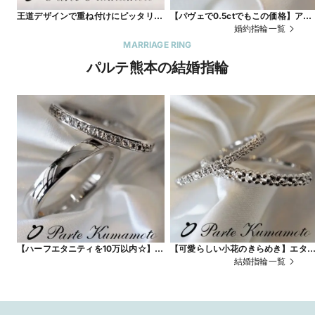
王道デザインで重ね付けにピッタリな
【パヴェで0.5ctでもこの価格】アー
人気のサイドメレが輝くエンゲージ♪
ムからセンターダイヤ周りにかけて
婚約指輪一覧
沢なパヴェが輝く
MARRIAGE RING
パルテ熊本の結婚指輪
【ハーフエタニティを10万以内☆】鍛
【可愛らしい小花のきらめき】エタ
造製法で歪みに強いから家事も気にせ
ティ感覚なのに派手過ぎずクラシカ
結婚指輪一覧
ず出来る♪
なマリッジ♪