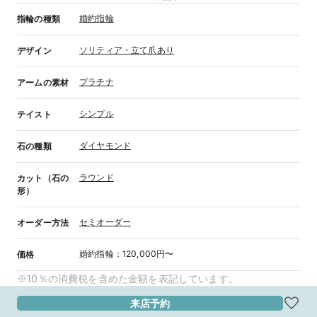
婚約指輪
指輪の種類
ソリティア・立て爪あり
デザイン
プラチナ
アームの素材
シンプル
テイスト
ダイヤモンド
石の種類
ラウンド
カット（石の
形）
セミオーダー
オーダー方法
婚約指輪
：
120,000円〜
価格
※10％の消費税を含めた金額を表記しています。
来店予約