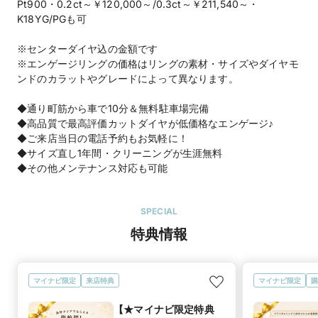
Pt900・0.2ct～￥120,000～/0.3ct～￥211,540～・
K18YG/PGも可
※センターダイヤ込の金額です
※エンゲージリングの価格はリングの素材・サイズやダイヤモ
ンドのカラットやグレードによって異なります。
◆通り町筋から車で10分＆無料駐車場完備
◆高品質で最高評価カットダイヤが低価格なエンゲージ♪
◆ご来店当日の電話予約もお気軽に！
◆サイズ直し1年間・クリーニングが生涯無料
◆その他メンテナンス対応も可能
SPECIAL
特典情報
マイナビ限定
来店特典
マイナビ限定
購
【★マイナビ限定特典