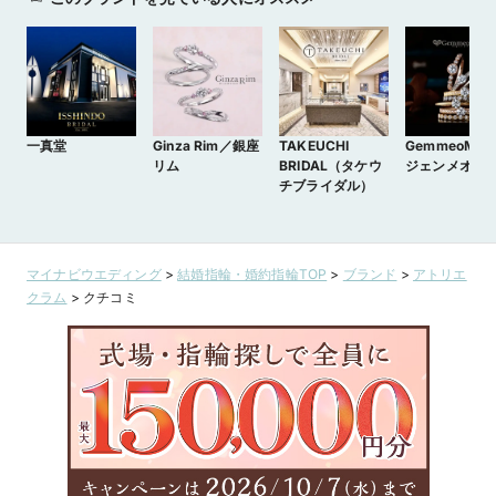
この店舗のおすすめ特典情報
条件クリアで最大60,000円分の電子マネーがもらえる【マイナビ
ウエディングカップル応援キャンペーン】
一真堂
Ginza Rim／銀座
TAKEUCHI
GemmeoM
リム
BRIDAL（タケウ
ジェンメオミ
チブライダル）
マイナビウエディング
>
結婚指輪・婚約指輪TOP
>
ブランド
>
アトリエ
クラム
>
クチコミ