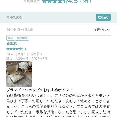
4.5
（
6
件）
平均満足度
条件未選択
絞り込む
指定なし
全6件中 1件〜6件表示
購入
婚約指輪
新潟店
5.0
r
さん（
30
代 ｜
新潟県
）
購入・試着年月：
2026年6月
ブランド・ショップのおすすめポイント
婚約指輪をお願いしました。デザインの相談からダイヤモンド
選びまで丁寧に対応していただき、安心して進めることができ
ました。こちらの希望を取り入れながら、プロならではの提案
もしていただき、素敵な指輪になったと思います。完成した指