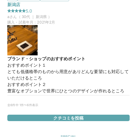
界に一つだけの指輪ができるところがよいとおもいます。なか
新潟店
なか2人の意見が揃いにくかったので一から作れるというの
5.0
は、とてもありがたいと実感しました。
a
さん（
30
代 ｜
新潟県
）
購入・試着年月：
2021年2月
20万円
価格帯
来店特典
この店舗のおすすめ特典情報
ブランド・ショップのおすすめポイント
条件クリアで最大60,000円分の電子マネーがもらえる【マイナビ
おすすめポイント１

ウエディングカップル応援キャンペーン】
とても低価格帯のものから用意がありどんな要望にも対応して
いただけるところ

おすすめポイント２

豊富なオプションで世界にひとつのデザインが作れるところ

おすすめポイント３

自分で指輪を作成できる

全6件中 1件〜6件表示
おすすめポイント４

作成時には工房のプロの方が色々アイデアをくださり満足のも
クチコミを投稿
のが作れる

おすすめポイント５

出来合いのものは味気ないと思う人にはおすすめ。自分で作っ
SPECIAL