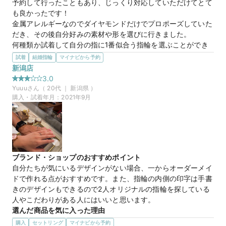
予約して行ったこともあり、じっくり対応していただけてとて
感じていたので、オーダーで、選べる素材があって嬉しい配慮
も良かったです！

でした。

金属アレルギーなのでダイヤモンドだけでプロポーズしていた
だき、その後自分好みの素材や形を選びに行きました。

紳士物は、マットタイプのものがオシャレだったのでペアで選
何種類か試着して自分の指に1番似合う指輪を選ぶことができ
びました。

ました。
試着
結婚指輪
マイナビから予約
新婦用は、真ん中の大きな粒のダイヤのデザインが可愛かった
選んだ商品を気に入った理由
新潟店
ので、一緒にお見積もりして頂きました。
アレルギー素材の相談にも乗っていただきましたが、婚約指輪
3.0
は毎日つけるわけではないので、1番気に入ったピンクゴール
Yuuu
さん（
20
代 ｜
新潟県
）
ドを選びました。

購入・試着年月：
2021年9月
今のところアレルギー症状も出ず大満足です！

内側の刻印の字体も可愛くてお気に入りです(*^^*)
来店特典
この店舗のおすすめ特典情報
ブランド・ショップのおすすめポイント
条件クリアで最大60,000円分の電子マネーがもらえる【マイナビ
自分たちが気にいるデザインがない場合、一からオーダーメイ
ウエディングカップル応援キャンペーン】
ドで作れる点がおすすめです。また、指輪の内側の印字は手書
きのデザインもできるので2人オリジナルの指輪を探している
人やこだわりがある人にはいいと思います。
選んだ商品を気に入った理由
他の店舗では出会えないようなデザインを自分たちで作れる世
購入
セットリング
マイナビから予約