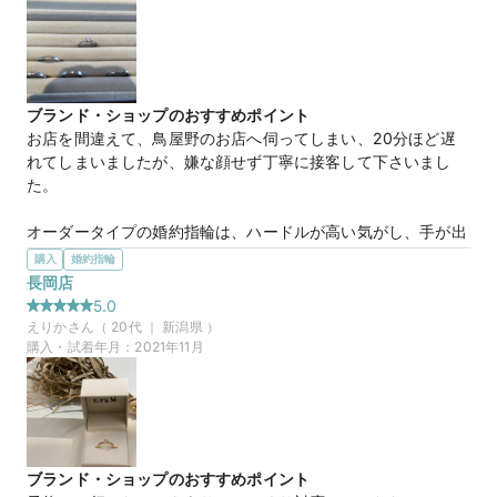
20万円
価格帯
来店特典
ブランド・ショップのおすすめポイント
この店舗のおすすめ特典情報
お店を間違えて、鳥屋野のお店へ伺ってしまい、20分ほど遅
条件クリアで最大60,000円分の電子マネーがもらえる【マイナビ
れてしまいましたが、嫌な顔せず丁寧に接客して下さいまし
ウエディングカップル応援キャンペーン】
た。

オーダータイプの婚約指輪は、ハードルが高い気がし、手が出
ないかなと思いましたが、お店へ伺ってみると、気軽にお話で
購入
婚約指輪
きる雰囲気で緊張感もほぐれました。
長岡店
選んだ商品を気に入った理由
5.0
色味が、さまざま選べます。

えりか
さん（
20
代 ｜
新潟県
）
プラチナやイエローゴールド、ピンクゴールド、ホワイトゴー
購入・試着年月：
2021年11月
ルドなど。

いつもピンキーリングはピンクゴールドを付けていたので好き
な色味があって良かったです。

また金属アレルギーに対応した、素材もえらべるようです。ピ
ブランド・ショップのおすすめポイント
アスは元々していましたが、年齢を重ねるごとに合わないなと