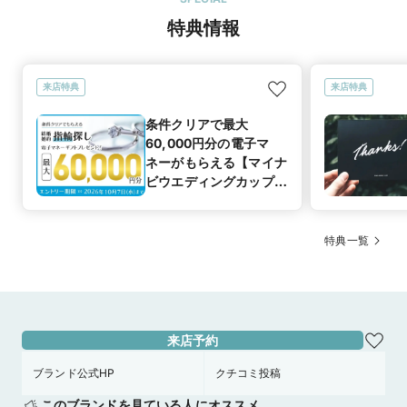
たんだと言う達成感や愛着が違う。
特典情報
選んだ商品を気に入った理由
婚約指輪に関しては、

種類が豊富にあり素材の段階からプラチナ一択ではなくブラウ
来店特典
来店特典
ンゴールドやイエローゴールドのような肌の黄色いカップルで
も似合うデザインやカラーに選ぶことができる点。

条件クリアで最大
結婚指輪に関しても同じく、

60,000円分の電子マ
この色じゃなくて…と言う要望が通る唯一のお店、中々デザイ
ネーがもらえる【マイナ
ンは気に入ってももっとこうしたいが叶わないことが多いとこ
ビウエディングカップル
ろ全てがオーダーできる点は強み
応援キャンペーン】
この店舗の良かったところ
対応が回ったお店のなかではずば抜けて良かった。時間はか
特典一覧
かったが満足の行く内容に結論が出るまで何度でも相談に乗っ
てくれてスタッフ皆さん親切な方ばかり、紹介キャンペーンも
やっているので新規に購入を検討している方は確認してみてく
ださい。
50万円
価格帯
来店予約
ブランド公式HP
クチコミ投稿
来店特典
このブランドを見ている人にオススメ