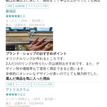
輪は想像以上に美しく、細部まで丁寧な仕上がりでとても満足
しています。
試着
結婚指輪
マイナビから予約
選んだ商品を気に入った理由
新潟店
妻が一生身に着けるものだからこそ、デザインや品質に納得し
5.0
て選びたいと思っていました。シンプルで長く愛用できるデザ
まっ
さん（
20
代 ｜
新潟県
）
インに加え、自分の想いを反映したカスタムで作れることに魅
購入・試着年月：
2022年10月
力を感じ、この商品を選びました。
この店舗の良かったところ
店舗の雰囲気がとても良く、リラックスして指輪選びを楽しめ
ました。担当者さんも親切で、デザインやダイヤモンドについ
て一つひとつ丁寧に説明していただき、こちらの希望やイメー
ブランド・ショップのおすすめポイント
ジも親身になって聞いてくださいました。安心して相談できま
オリジナルリングが作れるところです。

した。
2人だけのリングが作りたい方は絶対おすすめです。また、デ
ザイン性や価格帯も丁度良く満足できると思います。

来店特典
全体的にオシャレなデザインが多いのでとても魅力的でした。
この店舗のおすすめ特典情報
選んだ商品を気に入った理由
条件クリアで最大60,000円分の電子マネーがもらえる【マイナビ
シンプルなデザインよりは、動きがあるようなデザインが良い
試着
セットリング
マイナビから予約
ウエディングカップル応援キャンペーン】
と思っていたことと、艶消しが好きなので理想と一致したかな
アトリエクラム
と思います。また、価格も高すぎず丁度良いので魅力的でし
4.0
た。リングの太さも少し太めのデザインが好きだから良かった
ピングー7628
さん（
30
代 ｜
新潟県
）
です。
購入・試着年月：
2022年4月