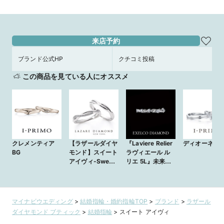
来店予約
ブランド公式HP
クチコミ投稿
この商品を見ている人にオススメ
クレメンティア
【ラザールダイヤ
『Laviere Relier
ディオーネ Wa
BG
モンド】スイート
ラヴィエール ル
アイヴィ-Sweet
リエ 5L』未来へ
IVY-(LD894PR
と想いを紡ぐ
／LD895PRD)
マイナビウエディング
>
結婚指輪・婚約指輪TOP
>
ブランド
>
ラザール
ダイヤモンド ブティック
>
結婚指輪
>
スイート アイヴィ