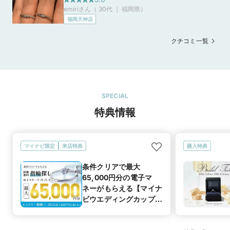
emiriさん（ 30代 ｜ 福岡県
）
イヤモンドの高級な輝きとデザインも豊富でと
福岡天神店
ても満足です。 また店舗の雰囲気も高級感があ
り、大切な結婚指輪を選ぶのに特別な場所のよ
クチコミ一覧
うに感じました。
SPECIAL
特典情報
マイナビ限定
来店特典
購入特典
条件クリアで最大
65,000円分の電子マ
ネーがもらえる【マイナ
ビウエディングカップル
応援キャンペーン