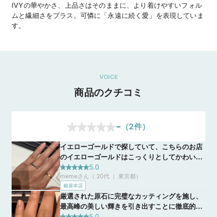
IVYの華やかさ、上品さはそのままに、より着けやすいフォル
ムと繊細さをプラス。可憐に「永遠に続く愛」を表現していま
す。
VOICE
商品のクチコミ
-
（
2
件）
イエローゴールドで探していて、こちらのお店
のイエローゴールドはこっくりとしてかわいら
しかったです。見本はプラチナでしたが、案内
5.0
memeさん（ 20代 ｜ 東京都
）
してくださった方が私物でイエローゴールドを
銀座本店
持ってらしたのでご厚意で見せてくださいまし
厳選された原石に完璧なカッティングを施し、
た。
最高峰の美しい輝きを引き出すことに徹底的に
こだわり作られた指輪がとても綺麗でした。 ダ
5.0