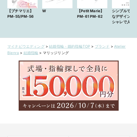
【プチマリエ】
W
【Petit Marie】
シンプルで個
PM-55/PM-56
PM-61 PM-62
なデザインが
シャレで人気
わいい結婚
Mild Moon 月
マイナビウエディング
>
結婚指輪・婚約指輪TOP
>
ブランド
>
Atelier
Bienra
>
結婚指輪
>
マリッジリング