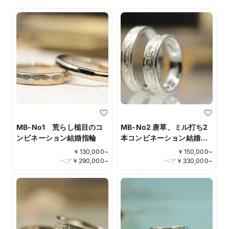
MB-No1 荒らし槌目のコ
MB-No2 唐草、ミル打ち2
ンビネーション結婚指輪
本コンビネーション結婚指
輪
￥
130,000
~
￥
150,000
~
ペア
￥
290,000
~
ペア
￥
330,000
~