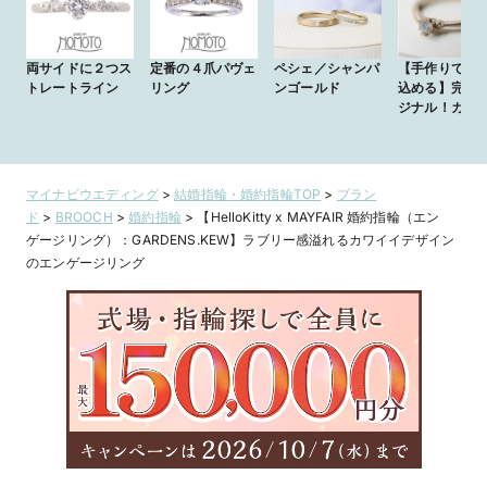
両サイドに２つス
定番の４爪パヴェ
ペシェ／シャンパ
【手作りで想
トレートライン
リング
ンゴールド
込める】完全
ジナル！カラ
ゴールドの大
愛い婚約指輪
マイナビウエディング
>
結婚指輪・婚約指輪TOP
>
ブラン
ド
>
BROOCH
>
婚約指輪
>
【HelloKitty x MAYFAIR 婚約指輪（エン
ゲージリング）：GARDENS.KEW】ラブリー感溢れるカワイイデザイン
のエンゲージリング