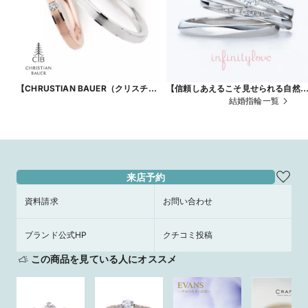
【CHRUSTIAN BAUER（クリスチャ
【信頼しあえるこそ見せられる自然
ンバウアー）：
体】がコンセプト シンプルでかわ
結婚指輪一覧
No.241622/274364】ドイツ製のど
い結婚指輪 Naturalナチュラル 遥
こまでも精緻な作り込み＆極上のクオ
リティ
来店予約
資料請求
お問い合わせ
ブランド公式HP
クチコミ投稿
この商品を見ている人にオススメ