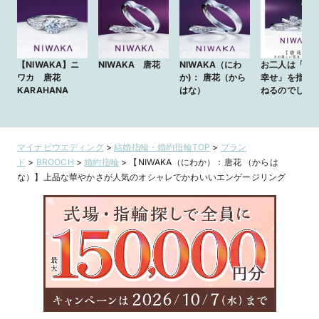
【NIWAKA】ニ
NIWAKA 唐花
NIWAKA（にわ
お二人は「ど
ワカ 唐花
か)： 唐花（から
幸せ」を指輪
KARAHANA
はな）
ねるのでしょ
マイナビウエディング
>
結婚指輪・婚約指輪TOP
>
ブラン
ド
>
BROOCH
>
婚約指輪
>
【NIWAKA（にわか）：唐花 （からは
な）】上品な華やかさが人気のオシャレでかわいいエンゲージリング