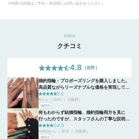
※特典の詳細はご予約・来店時にお問い合わせください。
VOICE
クチコミ
4.8
（
8
件）
婚約指輪・プロポーズリングを購入しました。
高品質ながらリーズナブルな価格を実現してお
り、男性一人でも相談しやすいアットホームな
5.0
Rさん（ 20代 ｜ 大阪府
）
雰囲気も魅力でした。大阪駅から徒歩約7分で
梅田店
アクセスも良く、プロポーズやブライダルリン
何もわからず結婚指輪、婚約指輪両方を見に
グ選びを親身にサポートしてくれます。
行ったのですが、スタッフさんの丁寧な説明を
していただき、1から10まで教えていただき、
4.0
nishi3さん（ 30代 ｜ 大阪府
）
いろいろと知ることができました。デザイナー
梅田店
さんも居られるので、フルオーダーできるのも