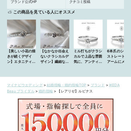
ブランド公式HP
クチコミ投稿
この商品を見ている人にオススメ
【美しい小花の煌
【なかなか出会え
ミル打ちがクラシ
6本爪のシンプ
きが続くデザイ
ないクラシカルデ
カルで上品な雰囲
ストレート、
ン】エタニティ感
ザイン】繊細な装
気に、アンティー
アームにメレ
覚で着けれるエン
飾が美しいエン
ク調のソリテール
ヤがさりげな
ゲージ★
ゲージ
リング【エレガン
く【エトゥワ
ト・アンティー
フィレント】
ク】ruida fumie
rubida stella
マイナビウエディング
>
結婚指輪・婚約指輪TOP
>
ブランド
>
IKEDA
Beau ブライダル
>
婚約指輪
>
【レアリゼ】ルピナス